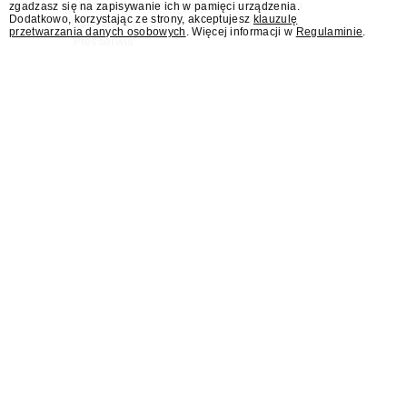
stanowisko dyrektora Teatru im. Juliusza
zgadzasz się na zapisywanie ich w pamięci urządzenia.
Dodatkowo, korzystając ze strony, akceptujesz
klauzulę
Osterwy w Lublinie – dowiedział się
przetwarzania danych osobowych
. Więcej informacji w
Regulaminie
.
"Presserwis".
Były rzecznik MSZ Łukasz
Jasina asystentem