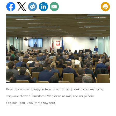
Przepisy wprowadzające Prawo komunikacji elektronicznej mają
zagwarantować kanałom TVP pierwsze miejsca na pilocie
(screen: YouTube/TV Mazowsze)