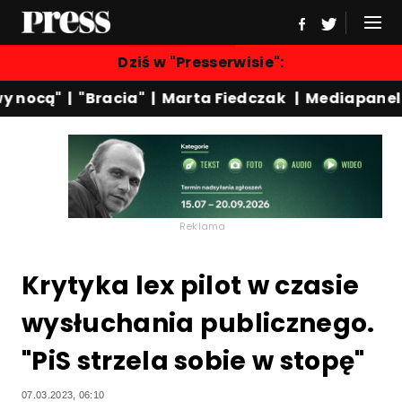
Dziś w "Presserwisie":
 nocą"
|
"Bracia"
|
Marta Fiedczak
|
Mediapanel
|
Reklama
Krytyka lex pilot w czasie
wysłuchania publicznego.
"PiS strzela sobie w stopę"
07.03.2023, 06:10