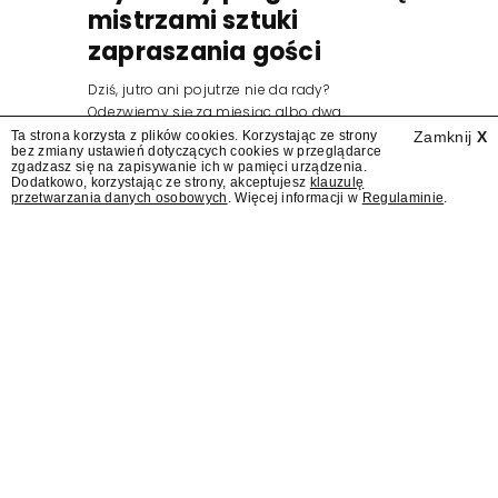
mistrzami sztuki
zapraszania gości
Dziś, jutro ani pojutrze nie da rady?
Odezwiemy się za miesiąc albo dwa.
Wydawcy programów są mistrzami sztuki
Ta strona korzysta z plików cookies. Korzystając ze strony
Zamknij
X
bez zmiany ustawień dotyczących cookies w przeglądarce
zapraszania gości.
zgadzasz się na zapisywanie ich w pamięci urządzenia.
Dodatkowo, korzystając ze strony, akceptujesz
klauzulę
przetwarzania danych osobowych
. Więcej informacji w
Regulaminie
.