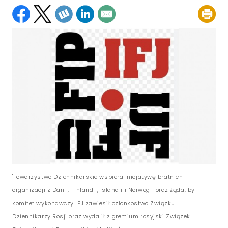
"Towarzystwo Dziennikarskie wspiera inicjatywę bratnich
organizacji z Danii, Finlandii, Islandii i Norwegii oraz żąda, by
komitet wykonawczy IFJ zawiesił członkostwo Związku
Dziennikarzy Rosji oraz wydalił z gremium rosyjski Związek