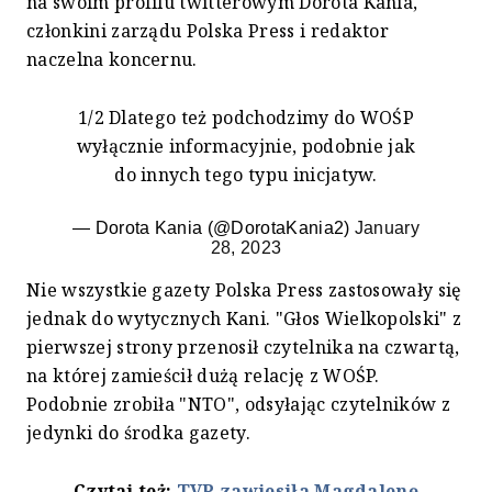
na swoim profilu twitterowym Dorota Kania,
członkini zarządu Polska Press i redaktor
naczelna koncernu.
1/2 Dlatego też podchodzimy do WOŚP
wyłącznie informacyjnie, podobnie jak
do innych tego typu inicjatyw.
— Dorota Kania (@DorotaKania2)
January
28, 2023
Nie wszystkie gazety Polska Press zastosowały się
jednak do wytycznych Kani. "Głos Wielkopolski" z
pierwszej strony przenosił czytelnika na czwartą,
na której zamieścił dużą relację z WOŚP.
Podobnie zrobiła "NTO", odsyłając czytelników z
jedynki do środka gazety.
Czytaj też:
TVP zawiesiła Magdalenę