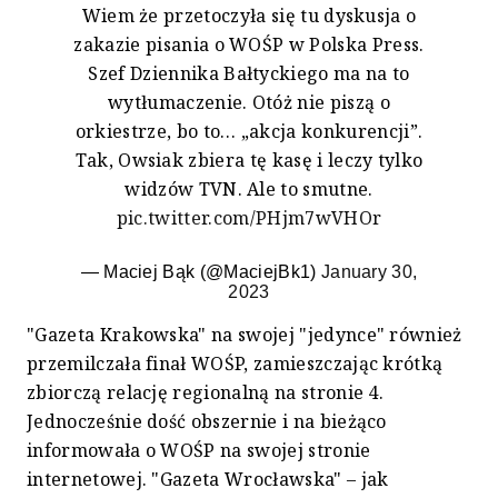
Wiem że przetoczyła się tu dyskusja o
zakazie pisania o WOŚP w Polska Press.
Szef Dziennika Bałtyckiego ma na to
wytłumaczenie. Otóż nie piszą o
orkiestrze, bo to… „akcja konkurencji”.
Tak, Owsiak zbiera tę kasę i leczy tylko
widzów TVN. Ale to smutne.
pic.twitter.com/PHjm7wVHOr
— Maciej Bąk (@MaciejBk1)
January 30,
2023
"Gazeta Krakowska" na swojej "jedynce" również
przemilczała finał WOŚP, zamieszczając krótką
zbiorczą relację regionalną na stronie 4.
Jednocześnie dość obszernie i na bieżąco
informowała o WOŚP na swojej stronie
internetowej. "Gazeta Wrocławska" – jak