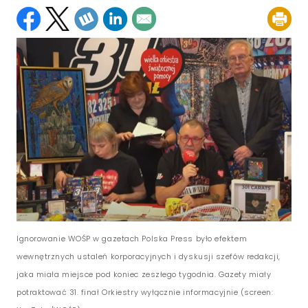
Ignorowanie WOŚP w gazetach Polska Press było efektem
wewnętrznych ustaleń korporacyjnych i dyskusji szefów redakcji,
jaka miała miejsce pod koniec zeszłego tygodnia. Gazety miały
potraktować 31. finał Orkiestry wyłącznie informacyjnie (screen: