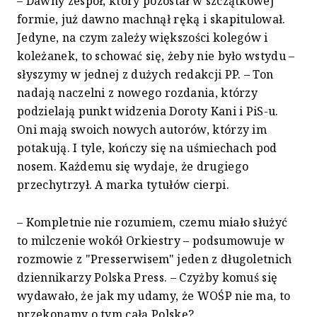
– Dawny zespół, który pozostał w szczątkowej
formie, już dawno machnął ręką i skapitulował.
Jedyne, na czym zależy większości kolegów i
koleżanek, to schować się, żeby nie było wstydu –
słyszymy w jednej z dużych redakcji PP. – Ton
nadają naczelni z nowego rozdania, którzy
podzielają punkt widzenia Doroty Kani i PiS-u.
Oni mają swoich nowych autorów, którzy im
potakują. I tyle, kończy się na uśmiechach pod
nosem. Każdemu się wydaje, że drugiego
przechytrzył. A marka tytułów cierpi.
– Kompletnie nie rozumiem, czemu miało służyć
to milczenie wokół Orkiestry – podsumowuje w
rozmowie z "Presserwisem" jeden z długoletnich
dziennikarzy Polska Press. – Czyżby komuś się
wydawało, że jak my udamy, że WOŚP nie ma, to
przekonamy o tym całą Polskę?