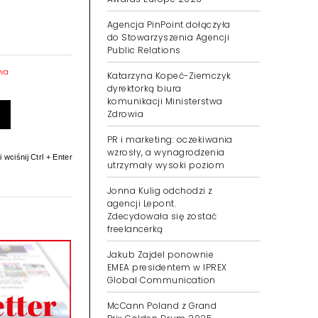
Agencja PinPoint dołączyła
do Stowarzyszenia Agencji
Public Relations
awa
Katarzyna Kopeć-Ziemczyk
dyrektorką biura
komunikacji Ministerstwa
Zdrowia
PR i marketing: oczekiwania
wzrosły, a wynagrodzenia
 wciśnij Ctrl + Enter
utrzymały wysoki poziom
Jonna Kulig odchodzi z
agencji Lepont.
Zdecydowała się zostać
freelancerką
Jakub Zajdel ponownie
EMEA presidentem w IPREX
Global Communication
McCann Poland z Grand