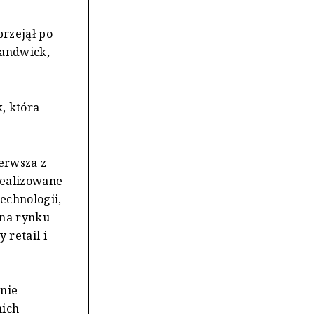
przejął po
handwick,
, która
erwsza z
realizowane
echnologii,
 na rynku
 retail i
nie
nich