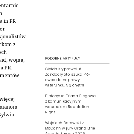
entarnie
h
e in PR
ber
jonalistów,
rkom z
ech
PODOBNE ARTYKUŁY
id, wojna,
la PR.
Giełda kryptowalut
Zondacrypto szuka PR-
egmentów
owca do naprawy
wizerunku. Są chętni
Białołęcka Triada Biegowa
 więcej
z komunikacyjnym
zmianom
wsparciem Reputation
Right
Sylwia
Wojciech Borowski z
McCann w jury Grand Effie
Awards Europe 2026