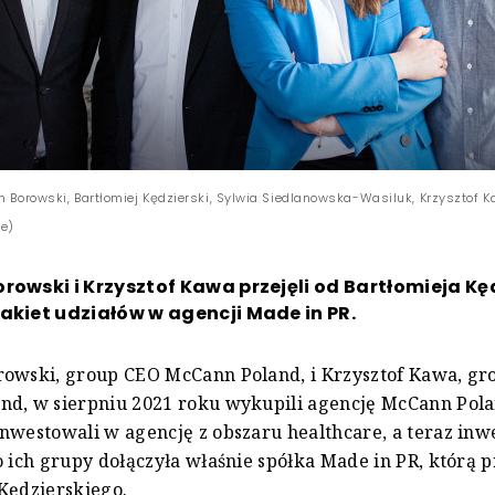
h Borowski, Bartłomiej Kędzierski, Sylwia Siedlanowska-Wasiluk, Krzysztof K
we)
rowski i Krzysztof Kawa przejęli od Bartłomieja Kę
akiet udziałów w agencji Made in PR.
rowski, group CEO McCann Poland, i Krzysztof Kawa, gr
nd, w sierpniu 2021 roku wykupili agencję McCann Pol
nwestowali w agencję z obszaru healthcare, a teraz inw
o ich grupy dołączyła właśnie spółka Made in PR, którą p
Kędzierskiego.