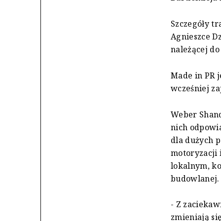
Szczegóły tr
Agnieszce D
należącej do
Made in PR j
wcześniej za
Weber Shand
nich odpowi
dla dużych p
motoryzacji 
lokalnym, ko
budowlanej.
- Z zacieka
zmieniają si