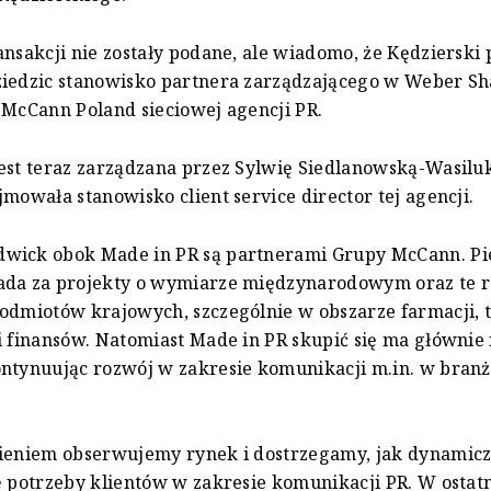
ansakcji nie zostały podane, ale wiadomo, że Kędzierski 
ziedzic stanowisko partnera zarządzającego w Weber S
 McCann Poland sieciowej agencji PR.
est teraz zarządzana przez Sylwię Siedlanowską-Wasiluk
jmowała stanowisko client service director tej agencji.
wick obok Made in PR są partnerami Grupy McCann. Pi
ada za projekty o wymiarze międzynarodowym oraz te 
odmiotów krajowych, szczególnie w obszarze farmacji, t
i finansów. Natomiast Made in PR skupić się ma głównie
ntynuując rozwój w zakresie komunikacji m.in. w branży
wieniem obserwujemy rynek i dostrzegamy, jak dynamicz
ę potrzeby klientów w zakresie komunikacji PR. W ostat