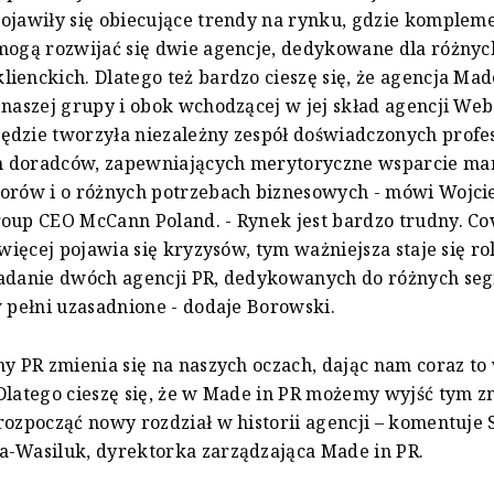
ojawiły się obiecujące trendy na rynku, gdzie komplem
mogą rozwijać się dwie agencje, dedykowane dla różnyc
ienckich. Dlatego też bardzo cieszę się, że agencja Mad
 naszej grupy i obok wchodzącej w jej skład agencji We
dzie tworzyła niezależny zespół doświadczonych profes
 doradców, zapewniających merytoryczne wsparcie ma
torów i o różnych potrzebach biznesowych - mówi Wojci
oup CEO McCann Poland. - Rynek jest bardzo trudny. Cov
 więcej pojawia się kryzysów, tym ważniejsza staje się ro
iadanie dwóch agencji PR, dedykowanych do różnych s
w pełni uzasadnione - dodaje Borowski.
y PR zmienia się na naszych oczach, dając nam coraz to
Dlatego cieszę się, że w Made in PR możemy wyjść tym 
rozpocząć nowy rozdział w historii agencji – komentuje 
a-Wasiluk, dyrektorka zarządzająca Made in PR.