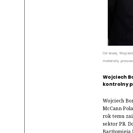
Od lewej: Wojciec
materiały praso
Wojciech Bo
kontrolny p
Wojciech Bo
McCann Pola
rok temu zai
sektor PR. D
Bartłomieja 