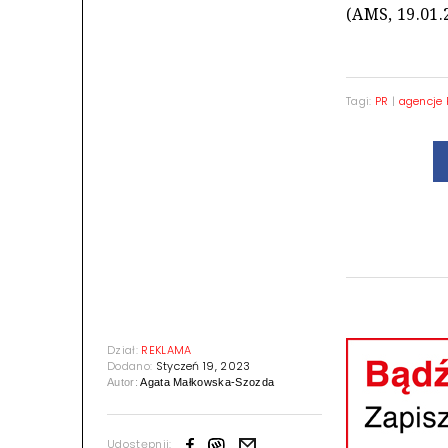
(AMS, 19.01.
Tagi:
PR
|
agencje 
Dział:
REKLAMA
Dodano:
Styczeń 19, 2023
Autor:
Agata Małkowska-Szozda
Udostępnij: