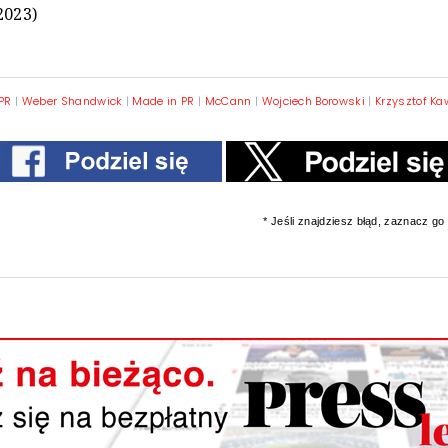
2023)
PR
|
Weber Shandwick
|
Made in PR
|
McCann
|
Wojciech Borowski
|
Krzysztof K
* Jeśli znajdziesz błąd, zaznacz go i