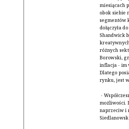
miesiącach p
obok siebie 
segmentów kl
dołączyła do
Shandwick bę
kreatywnych
różnych sek
Borowski, gr
inflacja - im
Dlatego pos
rynku, jest 
- Współczesn
możliwości. 
naprzeciw i 
Siedlanowsk