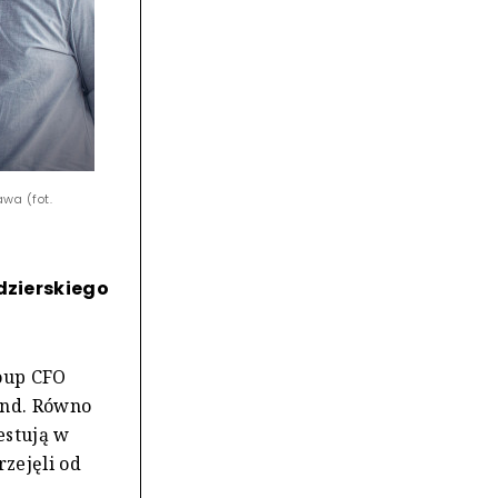
awa (fot.
dzierskiego
oup CFO
and. Równo
estują w
rzejęli od