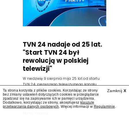
TVN 24 nadaje od 25 lat.
"Start TVN 24 był
rewolucją w polskiej
telewizji"
W niedzielę 9 sierpnia mija 25 lat od startu
TVN 24, pierwszego telewizyjnego kanału
informacyjnego w Polsce. Na ten dzień
Ta strona korzysta z plików cookies. Korzystając ze strony
Zamknij
X
bez zmiany ustawień dotyczących cookies w przeglądarce
zaplanowano finał urodzinowej trasy stacji
zgadzasz się na zapisywanie ich w pamięci urządzenia.
"Jesteśmy stąd". 25 lat TVN 24 dla Press.pl
Dodatkowo, korzystając ze strony, akceptujesz
klauzulę
przetwarzania danych osobowych
. Więcej informacji w
Regulaminie
.
podsumowują Jarosław Kuźniar, Tomasz Lis i
Marek Twaróg.