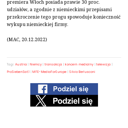
premiera Włoch posiada prawie 30 proc.
udziałów, a zgodnie z niemieckimi przepisami
przekroczenie tego progu spowoduje konieczność
wykupu niemieckiej firmy.
(MAC, 20.12.2022)
Tagi:
Austria
|
Niemcy
|
transakcja
|
koncern medialny
|
telewizja
|
ProSiebenSat.1
|
MFE-MediaForEurope
|
Silvio Berlusconi