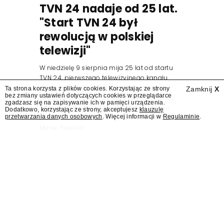
TVN 24 nadaje od 25 lat.
"Start TVN 24 był
rewolucją w polskiej
telewizji"
W niedzielę 9 sierpnia mija 25 lat od startu
TVN 24, pierwszego telewizyjnego kanału
informacyjnego w Polsce. Na ten dzień
Ta strona korzysta z plików cookies. Korzystając ze strony
Zamknij
X
bez zmiany ustawień dotyczących cookies w przeglądarce
zaplanowano finał urodzinowej trasy stacji
zgadzasz się na zapisywanie ich w pamięci urządzenia.
"Jesteśmy stąd". 25 lat TVN 24 dla Press.pl
Dodatkowo, korzystając ze strony, akceptujesz
klauzulę
przetwarzania danych osobowych
. Więcej informacji w
Regulaminie
.
podsumowują Jarosław Kuźniar, Tomasz Lis i
Marek Twaróg.