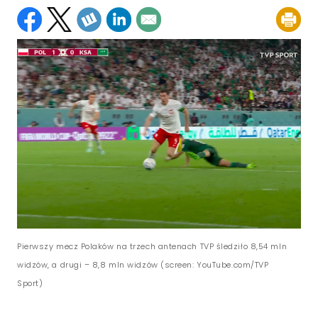
Pierwszy mecz Polaków na trzech antenach TVP śledziło 8,54 mln
widzów, a drugi – 8,8 mln widzów (screen: YouTube.com/TVP
Sport)