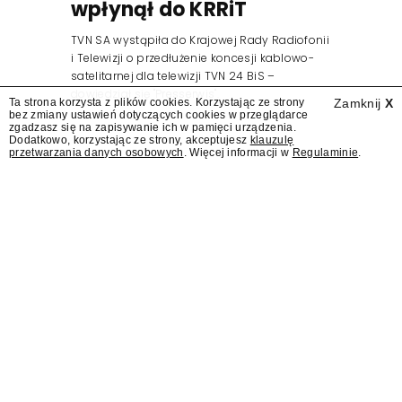
wpłynął do KRRiT
TVN SA wystąpiła do Krajowej Rady Radiofonii
i Telewizji o przedłużenie koncesji kablowo-
satelitarnej dla telewizji TVN 24 BiS –
dowiedział się "Presserwis".
Ta strona korzysta z plików cookies. Korzystając ze strony
Zamknij
X
bez zmiany ustawień dotyczących cookies w przeglądarce
zgadzasz się na zapisywanie ich w pamięci urządzenia.
Dodatkowo, korzystając ze strony, akceptujesz
klauzulę
przetwarzania danych osobowych
. Więcej informacji w
Regulaminie
.