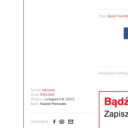
Tagi:
Spark Found
Powiązane temat
Temat:
reklama
Dział:
REKLAMA
Dodano:
Listopad 08, 2022
Autor:
Kacper Peresada
Udostępnij: