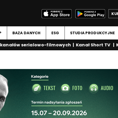
KU
P
BAZA DANYCH
ESG
STUDIA PRODUKCYJNE
nałów serialowo-filmowych
|
Kanał Short TV
|
Med