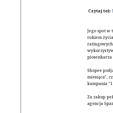
Czytaj też:
Jego spot w 
rokiem życia
ratingowych
wykorzystyw
piosenkarza 
Shopee podj
miesiąca", cz
kampania "1
Za zakup pe
agencja Spar