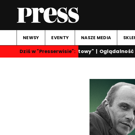
NEWSY
EVENTY
NASZE MEDIA
SKLE
Dziś w "Presserwisie":
"Przegląd Sportowy"
|
Oglądalność ka