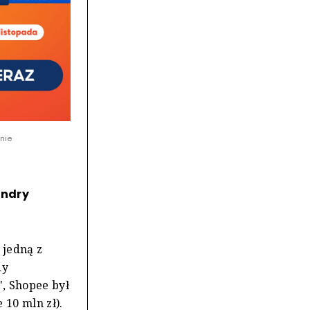
nie
undry
 jedną z
dy
, Shopee był
10 mln zł).