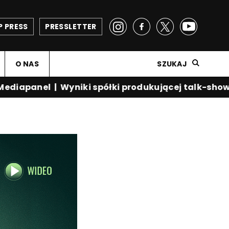
P PRESS
PRESSLETTER
O NAS
SZUKAJ
iapanel
|
Wyniki spółki produkującej talk-show Kr