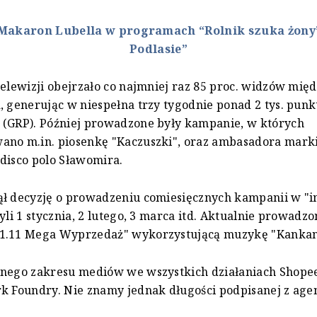
Makaron Lubella w programach “Rolnik szuka żony” 
Podlasie”
telewizji obejrzało co najmniej raz 85 proc. widzów międz
, generując w niespełna trzy tygodnie ponad 2 tys. pun
 (GRP). Później prowadzone były kampanie, w których
ano m.in. piosenkę "Kaczuszki", oraz ambasadora marki
disco polo Sławomira.
ął decyzję o prowadzeniu comiesięcznych kampanii w "i
yli 1 stycznia, 2 lutego, 3 marca itd. Aktualnie prowadzo
1.11 Mega Wyprzedaż" wykorzystującą muzykę "Kankan
łnego zakresu mediów we wszystkich działaniach Shop
k Foundry. Nie znamy jednak długości podpisanej z ag