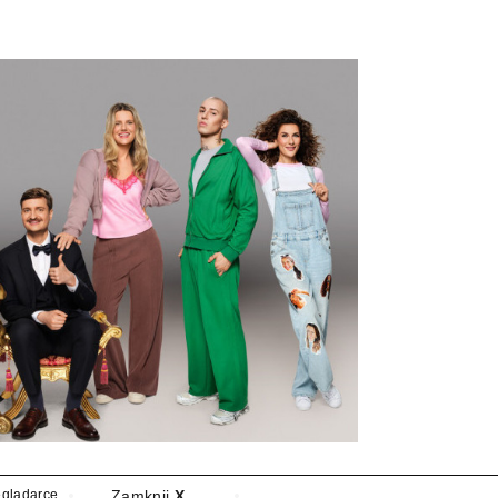
eglądarce
Zamknij
X