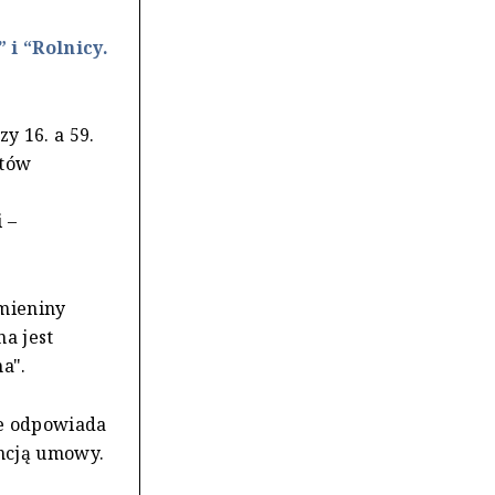
i “Rolnicy.
y 16. a 59.
któw
 –
mieniny
na jest
a".
ee odpowiada
encją umowy.