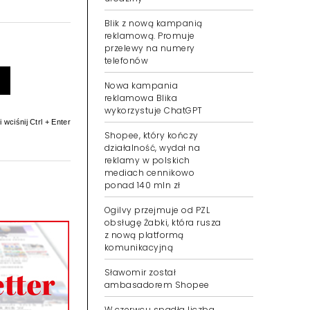
Blik z nową kampanią
reklamową. Promuje
przelewy na numery
telefonów
Nowa kampania
reklamowa Blika
wykorzystuje ChatGPT
 wciśnij Ctrl + Enter
Shopee, który kończy
działalność, wydał na
reklamy w polskich
mediach cennikowo
ponad 140 mln zł
Ogilvy przejmuje od PZL
obsługę Żabki, która rusza
z nową platformą
komunikacyjną
Sławomir został
ambasadorem Shopee
W czerwcu spadła liczba