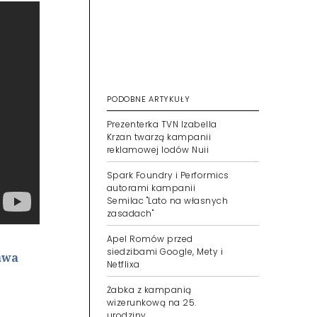
PODOBNE ARTYKUŁY
Prezenterka TVN Izabella
Krzan twarzą kampanii
reklamowej lodów Nuii
Spark Foundry i Performics
autorami kampanii
Semilac "Lato na własnych
zasadach"
Apel Romów przed
siedzibami Google, Mety i
awa
Netflixa
Żabka z kampanią
wizerunkową na 25.
urodziny