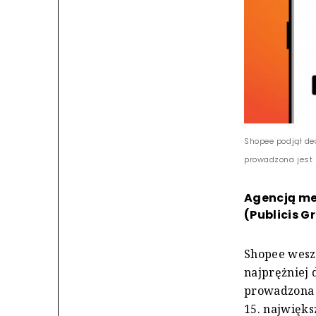
Shopee podjął de
prowadzona jest 
Agencją me
(Publicis G
Shopee weszł
najprężniej
prowadzona 
15. najwięks