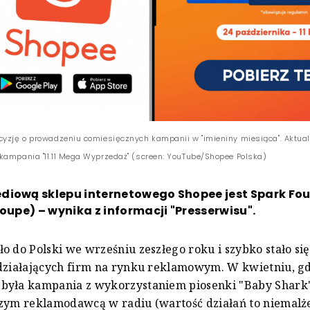
cyzję o prowadzeniu comiesięcznych kampanii w "imieniny miesiąca". Aktual
kampania "11.11 Mega Wyprzedaż" (screen: YouTube/Shopee Polska)
diową sklepu internetowego Shopee jest Spark Fo
roupe) – wynika z informacji "Presserwisu".
o do Polski we wrześniu zeszłego roku i szybko stało się
 działających firm na rynku reklamowym. W kwietniu, g
była kampania z wykorzystaniem piosenki "Baby Shark"
zym reklamodawcą w radiu (wartość działań to niemalże 