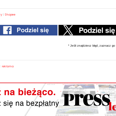
ry
|
Shopee
* Jeśli znajdziesz błąd, zaznacz go i
y:
reklama