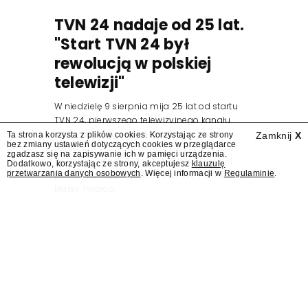
TVN 24 nadaje od 25 lat.
"Start TVN 24 był
rewolucją w polskiej
telewizji"
W niedzielę 9 sierpnia mija 25 lat od startu
TVN 24, pierwszego telewizyjnego kanału
informacyjnego w Polsce. Na ten dzień
Ta strona korzysta z plików cookies. Korzystając ze strony
Zamknij
X
bez zmiany ustawień dotyczących cookies w przeglądarce
zaplanowano finał urodzinowej trasy stacji
zgadzasz się na zapisywanie ich w pamięci urządzenia.
"Jesteśmy stąd". 25 lat TVN 24 dla Press.pl
Dodatkowo, korzystając ze strony, akceptujesz
klauzulę
przetwarzania danych osobowych
. Więcej informacji w
Regulaminie
.
podsumowują Jarosław Kuźniar, Tomasz Lis i
Marek Twaróg.