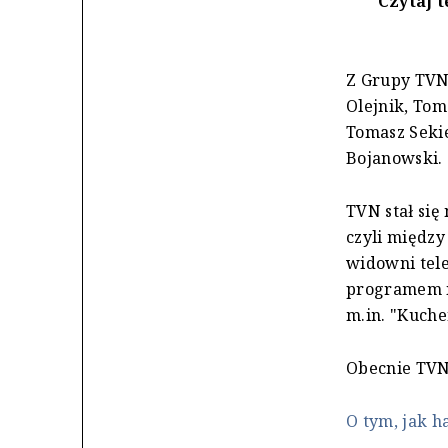
Czytaj t
Z Grupy TVN 
Olejnik, To
Tomasz Sekie
Bojanowski.
TVN stał się
czyli między
widowni tele
programem i
m.in. "Kuche
Obecnie TVN
O tym, jak 