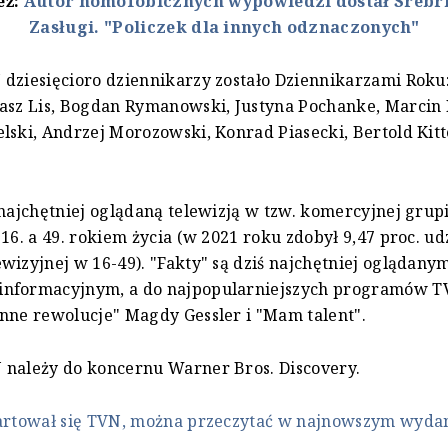
eż:
Autor homofobicznych wypowiedzi dostał Srebr
Zasługi. "Policzek dla innych odznaczonych"
dziesięcioro dziennikarzy zostało Dziennikarzami Roku
masz Lis, Bogdan Rymanowski, Justyna Pochanke, Marcin
lski, Andrzej Morozowski, Konrad Piasecki, Bertold Kitt
 najchętniej oglądaną telewizją w tzw. komercyjnej grup
 16. a 49. rokiem życia (w 2021 roku zdobył 9,47 proc. ud
wizyjnej w 16-49). "Fakty" są dziś najchętniej oglądany
nformacyjnym, a do najpopularniejszych programów T
nne rewolucje" Magdy Gessler i "Mam talent".
 należy do koncernu Warner Bros. Discovery.
hartował się TVN, można przeczytać w najnowszym wydan