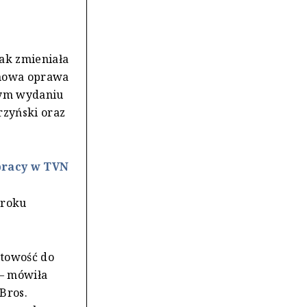
jak zmieniała
zinowa oprawa
wym wydaniu
rzyński oraz
 pracy w TVN
 roku
otowość do
 – mówiła
Bros.