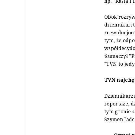
np. "Kasia i
Obok rozryw
dziennikarst
zrewolucjon
tym, że odpo
współdecydow
tłumaczył "P
"TVN to jedy
TVN najchęt
Dziennikarze
reportaże, d
tym gronie s
Szymon Jadcz