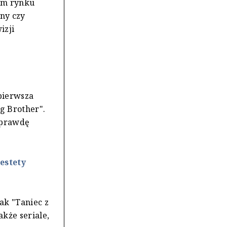
kim rynku
nny czy
izji
 pierwsza
g Brother".
naprawdę
estety
ak "Taniec z
kże seriale,