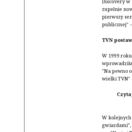
Discovery w 
zupełnie now
pierwszy se
publicznej" 
TVN postaw
W 1999 roku 
wprowadziła 
"Na pewno ok
wielki TVN" 
Czyta
W kolejnych 
gwiazdami", 