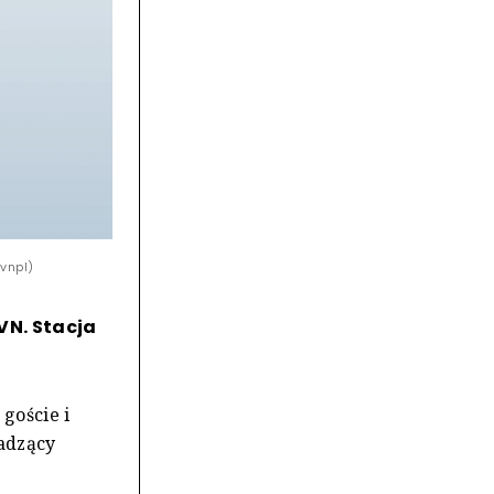
tvnpl)
TVN. Stacja
goście i
adzący