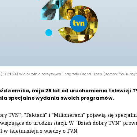
 (i TVN 24) wielokrotnie otrzymywali nagrody Grand Press (screen: YouTube/
października, mija 25 lat od uruchomienia telewizji 
ła specjalne wydania swoich programów.
ry TVN", "Faktach" i "Milionerach" pojawią się specjalni 
wiązujące do urodzin stacji. W "Dzień dobry TVN" prow
 w teleturnieju z wiedzy o TVN.