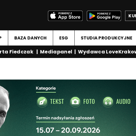
KU
P
BAZA DANYCH
ESG
STUDIA PRODUKCYJNE
a Fiedczak
|
Mediapanel
|
Wydawca LoveKrakow.