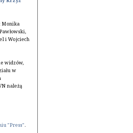
ny Krzyż
: Monika
 Pawłowski,
el i Wojciech
ie widzów,
ziału w
m
VN należą
iu "Press"
.