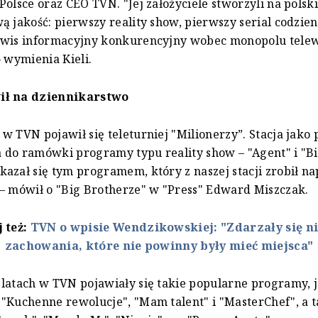
Polsce oraz CEO TVN. "Jej założyciele stworzyli na pols
ą jakość: pierwszy reality show, pierwszy serial codzie
rwis informacyjny konkurencyjny wobec monopolu telew
– wymienia Kieli.
ił na dziennikarstwo
w TVN pojawił się teleturniej "Milionerzy”. Stacja jako
do ramówki programy typu reality show – "Agent" i "Bi
azał się tym programem, który z naszej stacji zrobił 
– mówił o "Big Brotherze" w "Press" Edward Miszczak.
j też:
TVN o wpisie Wendzikowskiej: "Zdarzały się ni
zachowania, które nie powinny były mieć miejsca"
latach w TVN pojawiały się takie popularne programy, j
"Kuchenne rewolucje", "Mam talent" i "MasterChef", a ta