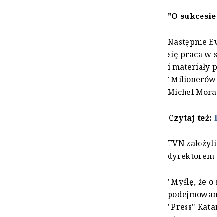
"O sukcesie
Następnie Ew
się praca w 
i materiały
"Milionerów"
Michel Mora
Czytaj też:
TVN założyli
dyrektorem 
"Myślę, że o
podejmowania
"Press" Kata