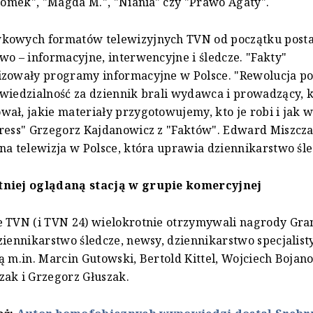
 Tomek", "Magda M.", "Niania" czy "Prawo Agaty".
kowych formatów telewizyjnych TVN od początku posta
wo – informacyjne, interwencyjne i śledcze. "Fakty"
izowały programy informacyjne w Polsce. "Rewolucja po
wiedzialność za dziennik brali wydawca i prowadzący, 
ał, jakie materiały przygotowujemy, kto je robi i jak w
ress" Grzegorz Kajdanowicz z "Faktów". Edward Miszcza
na telewizja w Polsce, która uprawia dziennikarstwo śle
niej oglądaną stacją w grupie komercyjnej
 TVN (i TVN 24) wielokrotnie otrzymywali nagrody Gran
ziennikarstwo śledcze, newsy, dziennikarstwo specjalist
ą m.in. Marcin Gutowski, Bertold Kittel, Wojciech Bojan
ak i Grzegorz Głuszak.