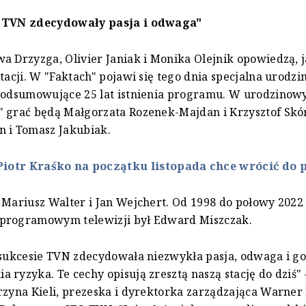
 TVN zdecydowały pasja i odwaga"
a Drzyzga, Olivier Janiak i Monika Olejnik opowiedzą, 
stacji. W "Faktach" pojawi się tego dnia specjalna urod
 podsumowujące 25 lat istnienia programu. W urodzino
 grać będą Małgorzata Rozenek-Majdan i Krzysztof Skó
n i Tomasz Jakubiak.
Piotr Kraśko na początku listopada chce wrócić do
 Mariusz Walter i Jan Wejchert. Od 1998 do połowy 2022
programowym telewizji był Edward Miszczak.
 sukcesie TVN zdecydowała niezwykła pasja, odwaga i g
 ryzyka. Te cechy opisują zresztą naszą stację do dziś"
rzyna Kieli, prezeska i dyrektorka zarządzająca Warner 