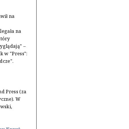
wił na
legała na
który
yglądają" –
k w "Press":
dcze".
d Press (za
yczne). W
owski,