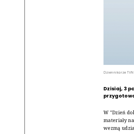
Dziennikarze TVN
Dzisiaj, 3 
przygotowa
W "Dzień dob
materiały na
wezmą udział