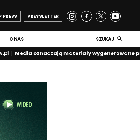
P PRESS
PRESSLETTER
O NAS
SZUKAJ
pl
|
Media oznaczają materiały wygenerowane prze