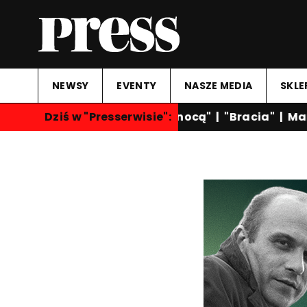
NEWSY
EVENTY
NASZE MEDIA
SKLE
Dziś w "Presserwisie":
"Rozmowy nocą"
|
"Bracia"
|
Mart