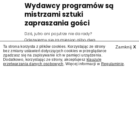
Wydawcy programów są
mistrzami sztuki
zapraszania gości
Dziś, jutro ani pojutrze nie da rady?
Odezwiemy się za miesiąc albo dwa.
Wydawcy programów są mistrzami sztuki
Ta strona korzysta z plików cookies. Korzystając ze strony
Zamknij
X
bez zmiany ustawień dotyczących cookies w przeglądarce
zapraszania gości.
zgadzasz się na zapisywanie ich w pamięci urządzenia.
Dodatkowo, korzystając ze strony, akceptujesz
klauzulę
przetwarzania danych osobowych
. Więcej informacji w
Regulaminie
.