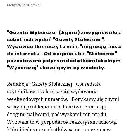
Molęcki/East News)
"Gazeta Wyborcza" (Agora) zrezygnowała z
sobotnich wydań "Gazety Stołecznej".
Wydawca tłumaczy to m.in. "migracją treści
do internetu". Od sierpnia ub.r. "Stołeczna"
pozostawała jedynym dodatkiem lokalnym
"Wyborczej" ukazującym się w soboty.
Redakcja "Gazety Stołecznej" uprzedziła
czytelników o zakończeniu wydawania
weekendowych numerów. "Borykamy się z tymi
samymi problemami co Państwo: z inflacją,
drogimi paliwami, podwyżkami cen prądu.
Wyzwala to w gospodarce reakcję łańcuchową,
której jednym ze skutków są ograniczenia w