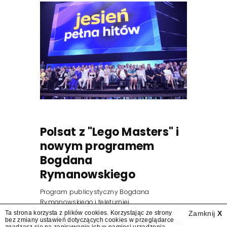
Polsat z "Lego Masters" i
nowym programem
Bogdana
Rymanowskiego
Program publicystyczny Bogdana
Rymanowskiego i teleturniej
muzyczny "Hitster. Muzyczna gra przebojów"
Ta strona korzysta z plików cookies. Korzystając ze strony
Zamknij
X
bez zmiany ustawień dotyczących cookies w przeglądarce
znajdą się wśród jesiennych nowości Polsatu.