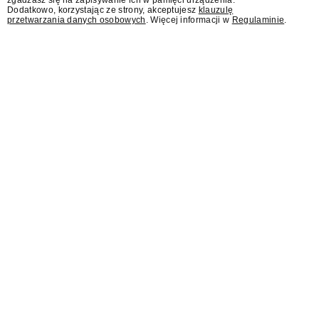
zgadzasz się na zapisywanie ich w pamięci urządzenia.
Polsat przejmuje od TVN program "Lego
Dodatkowo, korzystając ze strony, akceptujesz
klauzulę
przetwarzania danych osobowych
. Więcej informacji w
Regulaminie
.
Masters".
Jesień w TVN z nowymi
programami