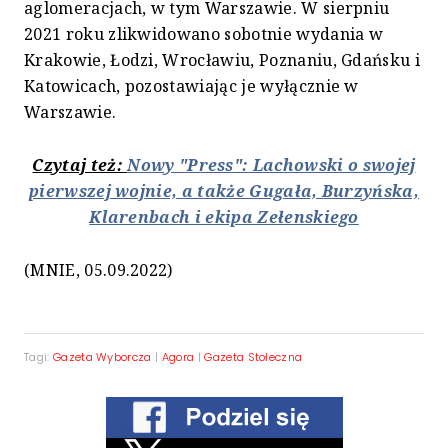
aglomeracjach, w tym Warszawie. W sierpniu
2021 roku zlikwidowano sobotnie wydania w
Krakowie, Łodzi, Wrocławiu, Poznaniu, Gdańsku i
Katowicach, pozostawiając je wyłącznie w
Warszawie.
Czytaj też:
Nowy "Press": Lachowski o swojej
pierwszej wojnie, a także Gugała, Burzyńska,
Klarenbach i ekipa Zełenskiego
(MNIE, 05.09.2022)
Tagi:
Gazeta Wyborcza
|
Agora
|
Gazeta Stołeczna