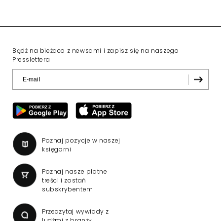
Reklama
TVN 24 nadaje od 25 lat.
"Start TVN 24 był
rewolucją w polskiej