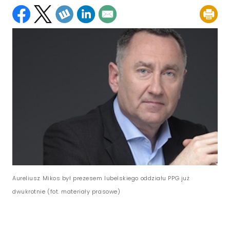
Aureliusz Mikos był prezesem lubelskiego oddziału PPG już
dwukrotnie (fot. materiały prasowe)