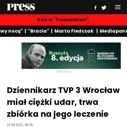
Dziś w "Presserwisie":
y nocą"
|
"Bracia"
|
Marta Fiedczak
|
Mediapanel
Reklama
Dziennikarz TVP 3 Wrocław
miał ciężki udar, trwa
zbiórka na jego leczenie
12.08.2022, 06:05