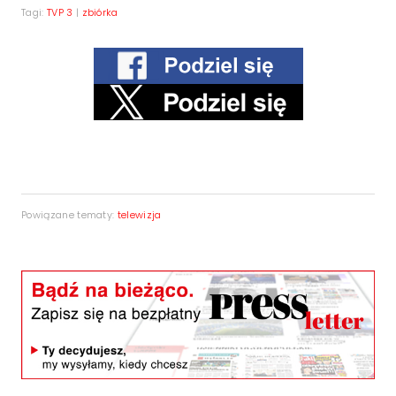
Tagi:
TVP 3
|
zbiórka
Powiązane tematy:
telewizja