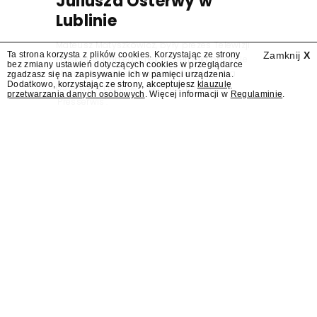
Juliusza Osterwy w
Lublinie
Mateusz Matyszkowicz, były prezes Telewizji
Ta strona korzysta z plików cookies. Korzystając ze strony
Zamknij
X
Polskiej, w poniedziałek 10 sierpnia obejmie
bez zmiany ustawień dotyczących cookies w przeglądarce
stanowisko dyrektora Teatru im. Juliusza
zgadzasz się na zapisywanie ich w pamięci urządzenia.
Dodatkowo, korzystając ze strony, akceptujesz
klauzulę
Osterwy w Lublinie – dowiedział się
przetwarzania danych osobowych
. Więcej informacji w
Regulaminie
.
"Presserwis".