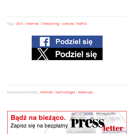
Tagi:
USA
|
Internet
|
Streaming
|
seriale
|
Netflix
Powiązane tematy:
internet
|
technologie
|
telewizja