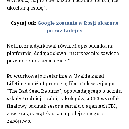
wychodzą naprzeciw każdej rodzinie opłakującej
ukochaną osobę”.
Czytaj też:
Google zostanie w Rosji ukarane
po raz kolejny
Netflix zmodyfikował również opis odcinka na
platformie, dodając słowa: "Ostrzeżenie: zawiera
przemoc z udziałem dzieci”.
Po wtorkowej strzelaninie w Uvalde kanał
Lifetime opóźnił premierę filmu telewizyjnego
"The Bad Seed Returns", opowiadającego o uczniu
szkoły średniej – zabójcy kolegów, a CBS wycofał
finałowy odcinek sezonu serialu o agentach FBI,
zawierający wątek ucznia podejrzanego o
zabójstwo.