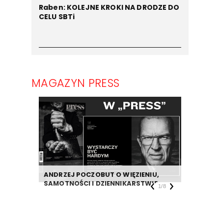
Raben: KOLEJNE KROKI NA DRODZE DO
CELU SBTi
MAGAZYN PRESS
ANDRZEJ POCZOBUT O WIĘZIENIU,
DZIENNIK
SAMOTNOŚCI I DZIENNIKARSTWIE
TAKIEJ F
1
/
8