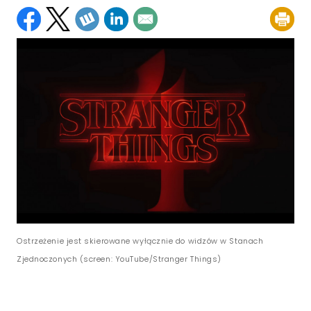
Ostrzeżenie jest skierowane wyłącznie do widzów w Stanach
Zjednoczonych (screen: YouTube/Stranger Things)