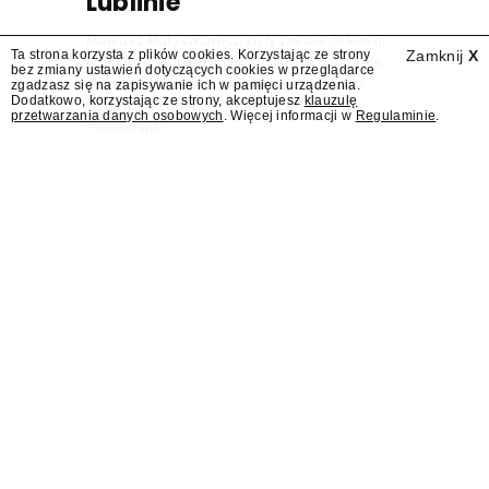
Lublinie
Mateusz Matyszkowicz, były prezes Telewizji
Ta strona korzysta z plików cookies. Korzystając ze strony
Zamknij
X
Polskiej, w poniedziałek 10 sierpnia obejmie
bez zmiany ustawień dotyczących cookies w przeglądarce
stanowisko dyrektora Teatru im. Juliusza
zgadzasz się na zapisywanie ich w pamięci urządzenia.
Dodatkowo, korzystając ze strony, akceptujesz
klauzulę
Osterwy w Lublinie – dowiedział się
przetwarzania danych osobowych
. Więcej informacji w
Regulaminie
.
"Presserwis".