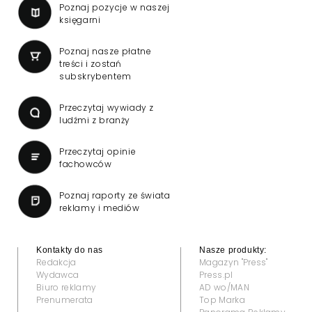
Poznaj pozycje w naszej
księgarni
Poznaj nasze płatne
treści i zostań
subskrybentem
Przeczytaj wywiady z
ludźmi z branży
Przeczytaj opinie
fachowców
Poznaj raporty ze świata
reklamy i mediów
Kontakty do nas
Nasze produkty:
Redakcja
Magazyn "Press"
Wydawca
Press.pl
Biuro reklamy
AD wo/MAN
Prenumerata
Top Marka