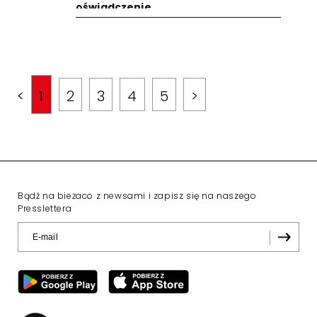
oświadczenie
<
1
2
3
4
5
>
Bądź na bieżaco z newsami i zapisz się na naszego
Presslettera