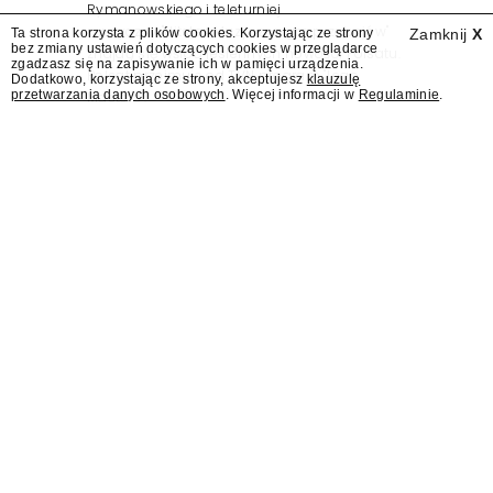
Rymanowskiego i teleturniej
muzyczny "Hitster. Muzyczna gra przebojów"
Ta strona korzysta z plików cookies. Korzystając ze strony
Zamknij
X
bez zmiany ustawień dotyczących cookies w przeglądarce
znajdą się wśród jesiennych nowości Polsatu.
zgadzasz się na zapisywanie ich w pamięci urządzenia.
Polsat przejmuje od TVN program "Lego
Dodatkowo, korzystając ze strony, akceptujesz
klauzulę
przetwarzania danych osobowych
. Więcej informacji w
Regulaminie
.
Masters".