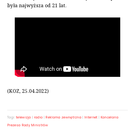
była najwyższa od 21 lat.
(KOZ, 25.04.2022)
Tagi:
telewizja
|
radio
|
Reklama zewnętrzna
|
Internet
|
Kancelaria
Prezesa Rady Ministrów