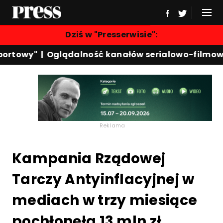
Dziś w "Presserwisie":
ortowy"
|
Oglądalność kanałów serialowo-filmowy
Reklama
Kampania Rządowej
Tarczy Antyinflacyjnej w
mediach w trzy miesiące
pochłonęła 13 mln zł