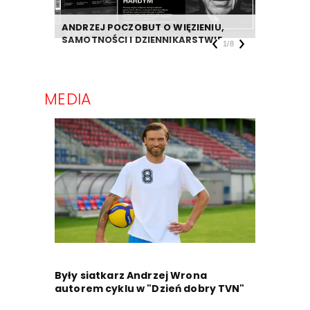
ANDRZEJ POCZOBUT O WIĘZIENIU,
DZIENNIK
SAMOTNOŚCI I DZIENNIKARSTWIE
TAKIEJ F
1
/
8
MEDIA
Były siatkarz Andrzej Wrona
autorem cyklu w "Dzień dobry TVN"