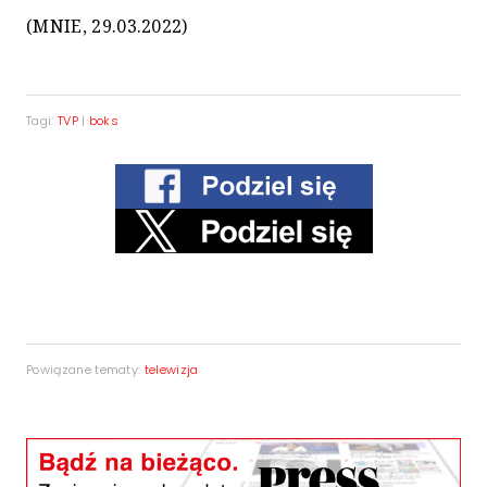
(MNIE, 29.03.2022)
Tagi:
TVP
|
boks
Powiązane tematy:
telewizja