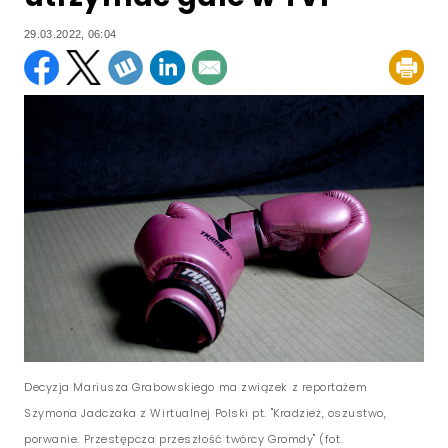
29.03.2022, 06:04
Decyzja Mariusza Grabowskiego ma związek z reportażem
Szymona Jadczaka z Wirtualnej Polski pt. "Kradzież, oszustwo,
porwanie. Przestępcza przeszłość twórcy Gromdy" (fot.