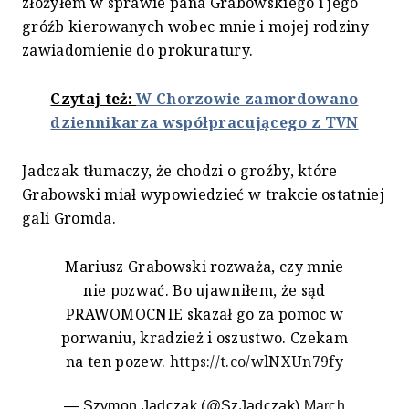
złożyłem w sprawie pana Grabowskiego i jego
gróźb kierowanych wobec mnie i mojej rodziny
zawiadomienie do prokuratury.
Czytaj też:
W Chorzowie zamordowano
dziennikarza współpracującego z TVN
Jadczak tłumaczy, że chodzi o groźby, które
Grabowski miał wypowiedzieć w trakcie ostatniej
gali Gromda.
Mariusz Grabowski rozważa, czy mnie
nie pozwać. Bo ujawniłem, że sąd
PRAWOMOCNIE skazał go za pomoc w
porwaniu, kradzież i oszustwo. Czekam
na ten pozew.
https://t.co/wlNXUn79fy
— Szymon Jadczak (@SzJadczak)
March