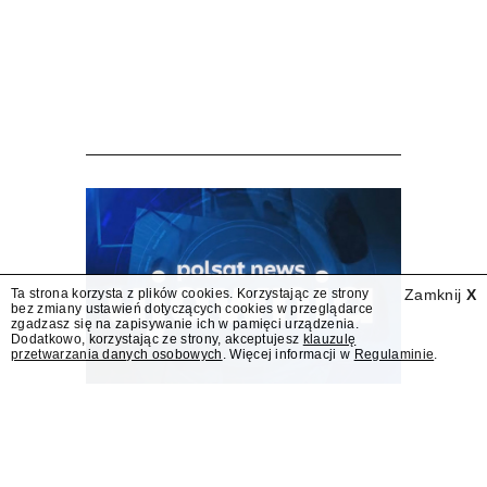
Wniosek o przedłużenie
koncesji dla TVN 24 BiS
wpłynął do KRRiT
TVN SA wystąpiła do Krajowej Rady Radiofonii
i Telewizji o przedłużenie koncesji kablowo-
satelitarnej dla telewizji TVN 24 BiS –
dowiedział się "Presserwis".
Ta strona korzysta z plików cookies. Korzystając ze strony
Zamknij
X
bez zmiany ustawień dotyczących cookies w przeglądarce
zgadzasz się na zapisywanie ich w pamięci urządzenia.
Dodatkowo, korzystając ze strony, akceptujesz
klauzulę
przetwarzania danych osobowych
. Więcej informacji w
Regulaminie
.