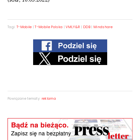
Tagi:
T-Mobile
|
T-Mobile Polska
|
VMLY&R
|
DDB
|
Mindshare
Powiązane tematy:
reklama