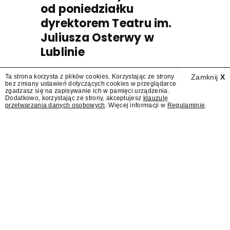
od poniedziałku
dyrektorem Teatru im.
Juliusza Osterwy w
Lublinie
Mateusz Matyszkowicz, były prezes Telewizji
Ta strona korzysta z plików cookies. Korzystając ze strony
Zamknij
X
Polskiej, w poniedziałek 10 sierpnia obejmie
bez zmiany ustawień dotyczących cookies w przeglądarce
stanowisko dyrektora Teatru im. Juliusza
zgadzasz się na zapisywanie ich w pamięci urządzenia.
Dodatkowo, korzystając ze strony, akceptujesz
klauzulę
Osterwy w Lublinie – dowiedział się
przetwarzania danych osobowych
. Więcej informacji w
Regulaminie
.
"Presserwis".