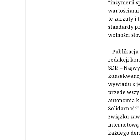
"inżynierii 
wartościami 
te zarzuty i
standardy pr
wolności sło
– Publikacja
redakcji kon
SDP. – Najw
konsekwencje
wywiadu z je
przede wszys
autonomia ka
Solidarność”
związku zaw
internetową 
każdego dem