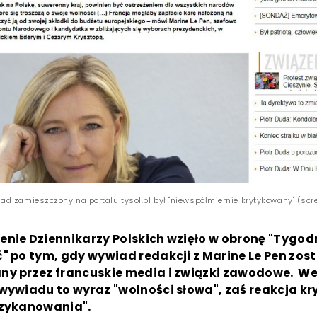
d zamieszczony na portalu tysol.pl był "niewspółmiernie krytykowany" (scree
nie Dziennikarzy Polskich wzięło w obronę "Tygod
" po tym, gdy wywiad redakcji z Marine Le Pen zost
ny przez francuskie media i związki zawodowe. W
wywiadu to wyraz "wolności słowa", zaś reakcja kr
szykanowania".