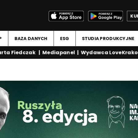
KU
P
BAZA DANYCH
ESG
STUDIA PRODUKCYJNE
ta Fiedczak
|
Mediapanel
|
Wydawca LoveKrakow