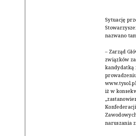
Sytuację pr
Stowarzyszen
nazwano tam
– Zarząd Gł
związków za
kandydatką n
prowadzeniu 
www.tysol.pl
iż w konsekw
„zastanowien
Konfederacj
Zawodowyc
naruszania z