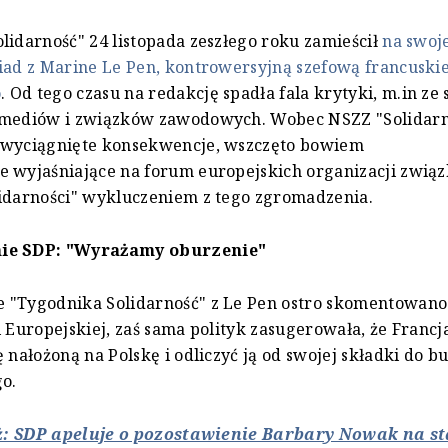
lidarność" 24 listopada zeszłego roku zamieścił
na swoje
iad z Marine Le Pen, kontrowersyjną szefową francuski
o
. Od tego czasu na redakcję spadła fala krytyki, m.in ze 
 mediów i związków zawodowych. Wobec NSZZ "Solidarn
 wyciągnięte konsekwencje, wszczęto bowiem
e wyjaśniające na forum europejskich organizacji zwią
idarności" wykluczeniem z tego zgromadzenia.
ie SDP: "Wyrażamy oburzenie"
 "Tygodnika Solidarność" z Le Pen ostro skomentowano
i Europejskiej, zaś sama polityk zasugerowała, że Franc
ę nałożoną na Polskę i odliczyć ją od swojej składki do b
o.
eż: SDP apeluje o pozostawienie Barbary Nowak na s