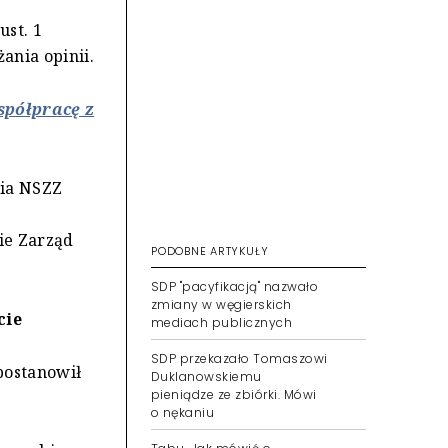
ust. 1
ania opinii.
spółpracę z
nia NSZZ
ie Zarząd
PODOBNE ARTYKUŁY
SDP "pacyfikacją" nazwało
zmiany w węgierskich
cie
mediach publicznych
SDP przekazało Tomaszowi
postanowił
Duklanowskiemu
pieniądze ze zbiórki. Mówi
o nękaniu