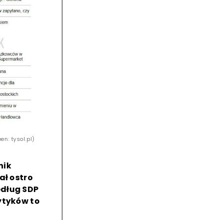
n: tysol.pl)
nik
ał ostro
edług SDP
ytyków to