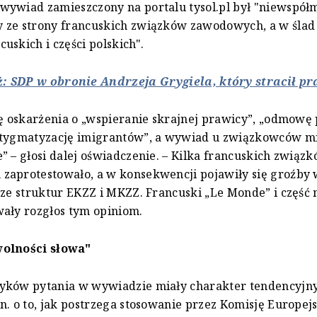
ywiad zamieszczony na portalu tysol.pl był "niewspół
 ze strony francuskich związków zawodowych, a w ślad
uskich i części polskich".
ż: SDP w obronie Andrzeja Grygiela, który stracił p
ię oskarżenia o „wspieranie skrajnej prawicy”, „odmowę
stygmatyzację imigrantów”, a wywiad u związkowców mi
” – głosi dalej oświadczenie. – Kilka francuskich związ
zaprotestowało, a w konsekwencji pojawiły się groźby
 ze struktur EKZZ i MKZZ. Francuski „Le Monde” i częś
ały rozgłos tym opiniom.
olności słowa"
yków pytania w wywiadzie miały charakter tendencyjny
n. o to, jak postrzega stosowanie przez Komisję Europej