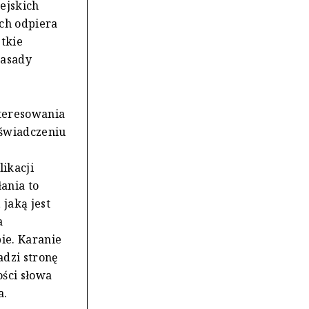
ejskich
ich odpiera
stkie
zasady
nteresowania
oświadczeniu
ikacji
łania to
jaką jest
a
bie. Karanie
dzi stronę
ości słowa
a.