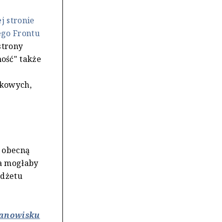
j stronie
ego Frontu
strony
ość" także
zkowych,
 obecną
ja mogłaby
udżetu
tanowisku