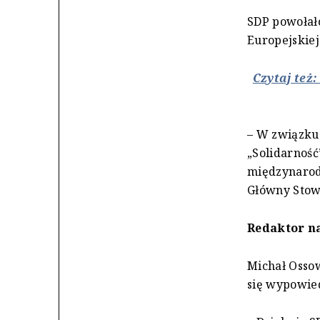
SDP powołało 
Europejskiej
Czytaj też
– W związku
„Solidarność
międzynarod
Główny Stow
Redaktor na
Michał Ossow
się wypowied