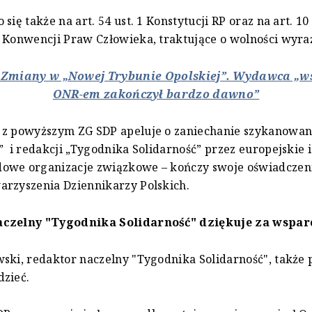
się także na art. 54 ust. 1 Konstytucji RP oraz na art. 10 
 Konwencji Praw Człowieka, traktujące o wolności wyraż
: Zmiany w „Nowej Trybunie Opolskiej”. Wydawca „w
ONR-em zakończył bardzo dawno”
 z powyższym ZG SDP apeluje o zaniechanie szykanowa
” i redakcji „Tygodnika Solidarność” przez europejskie i
owe organizacje związkowe – kończy swoje oświadczen
arzyszenia Dziennikarzy Polskich.
czelny "Tygodnika Solidarność" dziękuje za wspar
ski, redaktor naczelny "Tygodnika Solidarność", także 
zieć.