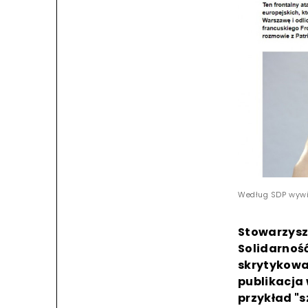
Według SDP wywia
Stowarzysze
Solidarność
skrytykowa
publikacja 
przykład "