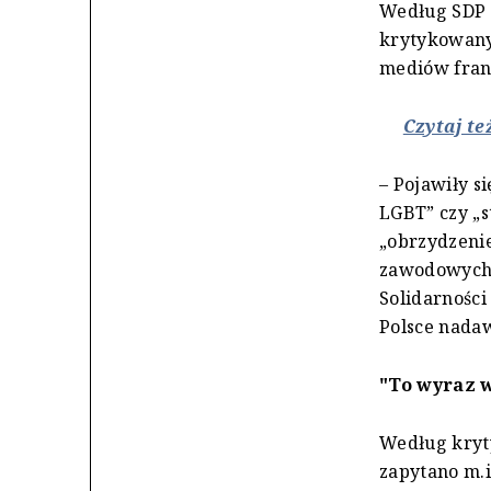
Według SDP w
krytykowany
mediów franc
Czytaj te
– Pojawiły s
LGBT” czy „
„obrzydzenie
zawodowych 
Solidarności
Polsce nadaw
"To wyraz w
Według kryt
zapytano m.i