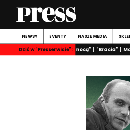
NEWSY
EVENTY
NASZE MEDIA
SKLE
Dziś w "Presserwisie":
"Rozmowy nocą"
|
"Bracia"
|
Mar