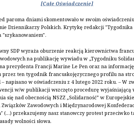
[Całe Oświadczenie]
zed paroma dniami skomentowało w swoim oświadczeni
ie Dziennikarzy Polskich. Krytykę redakcji "Tygodnika 
 "szykanowaniem".
ówny SDP wyraża oburzenie reakcją kierownictwa franc
wodowych na publikację wywiadu w „Tygodniku Solidar
a prezydenta Francji Marine Le Pen oraz na informację
przez ten tygodnik francuskojęzycznego profilu na str
 – napisano w oświadczeniu z 4 lutego 2022 roku. – W z
encji w/w publikacji wszczęto procedurę wyjaśniającą 
ia się nad obecnością NSZZ „Solidarność” w Europejskie
i Związków Zawodowych i Międzynarodowej Konfederac
h
(...) przekazujemy nasz stanowczy protest przeciwko t
”
asady wolności słowa.