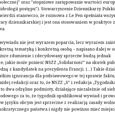
społecznej" oraz "stopniowe zastępowanie wartości europ
ideologii postępu"). Stowarzyszenie Dziennikarzy Polsk
 twierdzi stanowczo, że rozmowa z Le Pen spełniała wszy
acy dziennikarskiej i jest ona stosowaniem w praktyce 
wa.
 wywiadu nie jest wyrazem poparcia, lecz wyrazem zai
kretną tematyką i konkretną osobą – napisano dalej w 
yższe zdumienie i zdecydowany sprzeciw budzą jednak
, jakie może ponieść NSZZ „Solidarność” na skutek publ
dną z kandydatek na prezydenta Francji. (...) Takie dzia
tkim ignorancja dla podstawowego w tej sprawie faktu, 
żdej redakcji oraz to, że NSZZ „S” i redakcja „Tygodnik
 to dwa odrębne podmioty, działające niezależnie od sie
odowego za to, że tygodnik opublikował wywiad i prowa
w języku obcym jest sprzeczne z realizacją zasady woln
okratycznego państwa i nigdy nie powinno mieć miejsc