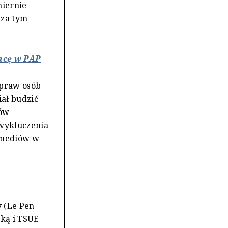
miernie
 za tym
racę w PAP
 praw osób
ał budzić
ków
 wykluczenia
ć mediów w
 (Le Pen
ską i TSUE