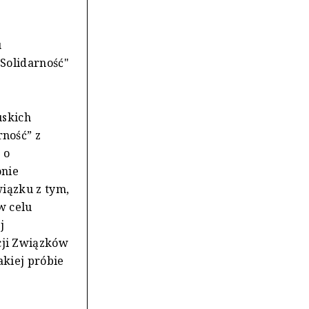
u
Solidarność"
uskich
ność” z
 o
onie
wiązku z tym,
w celu
j
ji Związków
akiej próbie