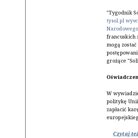
"Tygodnik So
tysol.pl wyw
Narodoweg
francuskich
mogą zostać
postępowani
grożące "Sol
Oświadczen
W wywiadzie
politykę Uni
zapłacić kar
europejskieg
Czytaj t