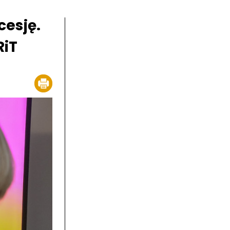
esję.
RiT