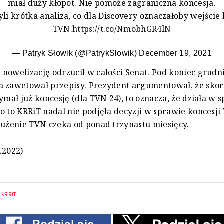
miał duży kłopot. Nie pomoże zagraniczna koncesja.
yli krótka analiza, co dla Discovery oznaczałoby wejście 
TVN.
https://t.co/NmobhGR4lN
— Patryk Słowik (@PatrykSlowik)
December 19, 2021
nowelizację odrzucił w całości Senat. Pod koniec grudn
a zawetował przepisy. Prezydent argumentował, że sko
zymał już koncesję (dla TVN 24), to oznacza, że działa w 
o to KRRiT nadal nie podjęła decyzji w sprawie koncesj
łużenie TVN czeka od ponad trzynastu miesięcy.
.2022)
|
KRRiT