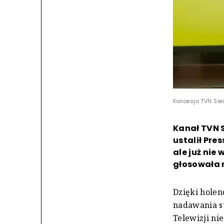
Koncesja TVN Sie
Kanał TVN S
ustalił Pre
ale już nie
głosowała 
Dzięki holen
nadawania st
Telewizji ni