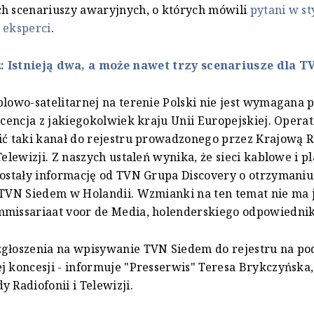
h scenariuszy awaryjnych, o których mówili
pytani w st
 eksperci
.
ż: Istnieją dwa, a może nawet trzy scenariusze dla 
blowo-satelitarnej na terenie Polski nie jest wymagana 
licencja z jakiegokolwiek kraju Unii Europejskiej. Oper
ić taki kanał do rejestru prowadzonego przez Krajową 
Telewizji. Z naszych ustaleń wynika, że sieci kablowe i p
dostały informację od TVN Grupa Discovery o otrzymaniu
 TVN Siedem w Holandii. Wzmianki na ten temat nie ma 
mmissariaat voor de Media, holenderskiego odpowiedni
zgłoszenia na wpisywanie TVN Siedem do rejestru na po
j koncesji - informuje "Presserwis" Teresa Brykczyńska,
y Radiofonii i Telewizji.