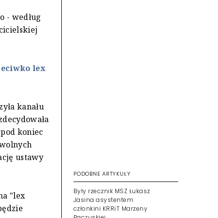
o - według
icielskiej
zeciwko lex
zyła kanału
 zdecydowała
- pod koniec
 wolnych
ację ustawy
PODOBNE ARTYKUŁY
Były rzecznik MSZ Łukasz
na "lex
Jasina asystentem
będzie
członkini KRRiT Marzeny
Paczuskiej