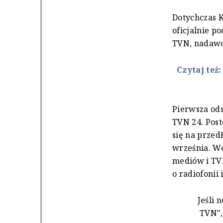
Dotychczas 
oficjalnie p
TVN, nadawc
Czytaj też
Pierwsza ods
TVN 24. Post
się na przed
września. Wc
mediów i TVN
o radiofonii
Jeśli 
TVN",