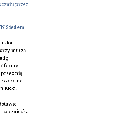
yczniu przez
TVN Siedem
polska
atorzy muszą
Radę
latformy
 przez nią
jeszcze na
ka KRRiT.
dstawie
 rzeczniczka