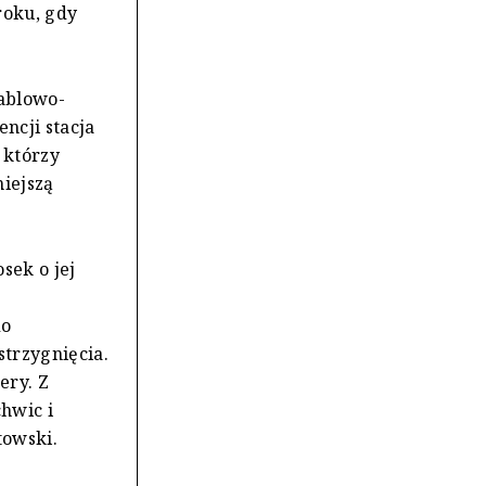
roku, gdy
ablowo-
encji stacja
, którzy
niejszą
sek o jej
do
trzygnięcia.
ery. Z
chwic i
towski.