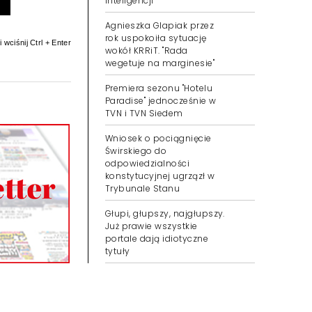
inteligencji
Agnieszka Glapiak przez
rok uspokoiła sytuację
 wciśnij Ctrl + Enter
wokół KRRiT. "Rada
wegetuje na marginesie"
Premiera sezonu "Hotelu
Paradise" jednocześnie w
TVN i TVN Siedem
Wniosek o pociągnięcie
Świrskiego do
odpowiedzialności
konstytucyjnej ugrzązł w
Trybunale Stanu
Głupi, głupszy, najgłupszy.
Już prawie wszystkie
portale dają idiotyczne
tytuły