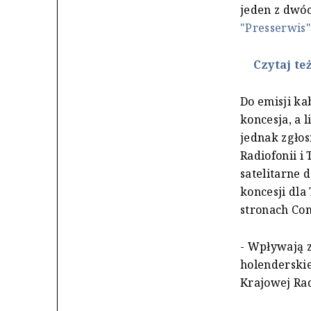
jeden z dwóc
"Presserwis"
Czytaj te
Do emisji ka
koncesja, a 
jednak zgłos
Radiofonii i 
satelitarne 
koncesji dla
stronach Co
- Wpływają 
holenderskie
Krajowej Rad