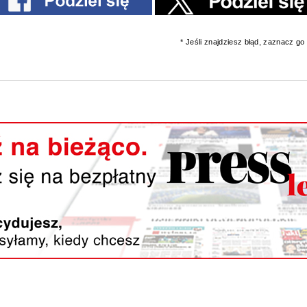
* Jeśli znajdziesz błąd, zaznacz go i