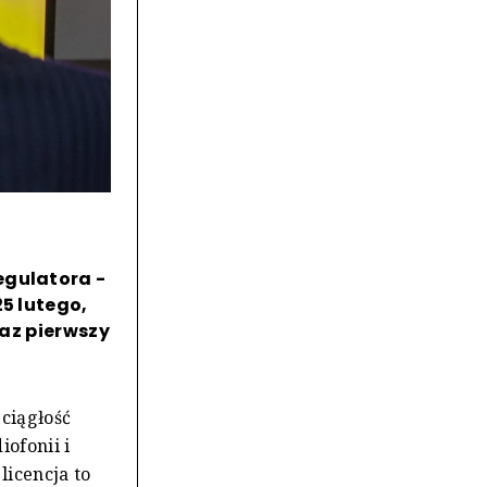
egulatora -
25 lutego,
raz pierwszy
ciągłość
ofonii i
licencja to