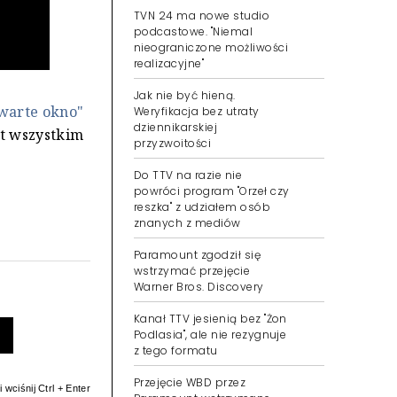
TVN 24 ma nowe studio
podcastowe. "Niemal
nieograniczone możliwości
realizacyjne"
warte okno"
Jak nie być hieną.
Weryfikacja bez utraty
at wszystkim
dziennikarskiej
przyzwoitości
Do TTV na razie nie
powróci program "Orzeł czy
reszka" z udziałem osób
znanych z mediów
Paramount zgodził się
wstrzymać przejęcie
Warner Bros. Discovery
Kanał TTV jesienią bez "Żon
Podlasia", ale nie rezygnuje
z tego formatu
 wciśnij Ctrl + Enter