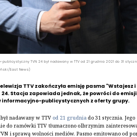
o-publicystyczny TVN 24 był nadawany w TTV od 21 grudnia 2021 do 31 stycz
yński/East News)
lewizja TTV zakończyła emisję pasma "Wstajesz i 
 24. Stacja zapowiada jednak, że powróci do emisj
informacyjno-publicystycznych z oferty grupy.
 był nadawany w TTV
od 21 grudnia
do 31 stycznia. Jego
e do ramówki TTV tłumaczono olbrzymim zainteresow
TVN i sprawą wolności mediów. Pasmo emitowano od po