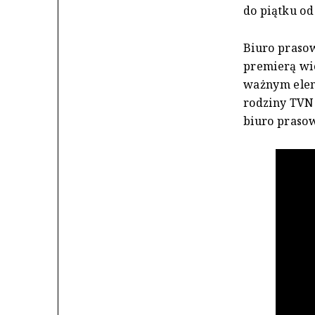
do piątku od
Biuro praso
premierą wi
ważnym elem
rodziny TVN 
biuro praso