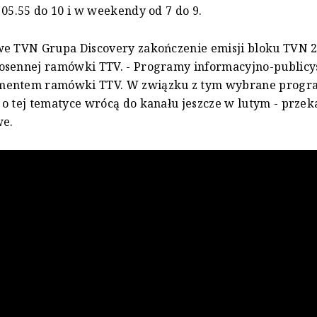
 05.55 do 10 i w weekendy od 7 do 9.
we TVN Grupa Discovery zakończenie emisji bloku TVN 
osennej ramówki TTV. - Programy informacyjno-publicy
entem ramówki TTV. W związku z tym wybrane progr
o tej tematyce wrócą do kanału jeszcze w lutym - prze
we.