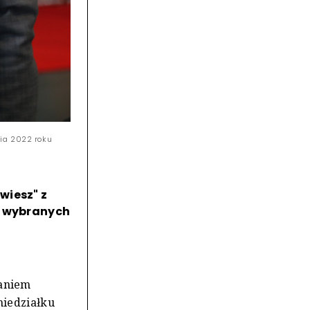
nia 2022 roku
wiesz" z
i wybranych
aniem
niedziałku