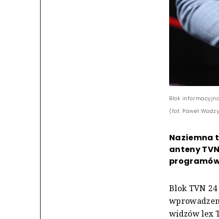
Blok informacyjn
(fot. Paweł Wodz
Naziemna te
anteny TVN
programów 
Blok TVN 24
wprowadzeni
widzów lex 