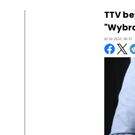
TTV be
"Wybr
02.02.2022, 06:37