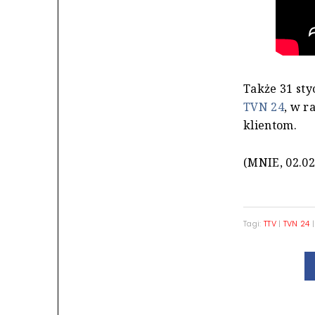
Także 31 sty
TVN 24
, w r
klientom.
(MNIE, 02.02
Tagi:
TTV
|
TVN 24