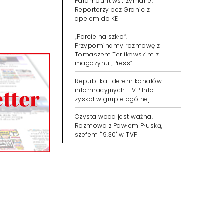
Przejęcie WBD przez
Paramount wstrzymane.
Reporterzy bez Granic z
apelem do KE
„Parcie na szkło”.
Przypominamy rozmowę z
Tomaszem Terlikowskim z
magazynu „Press”
Republika liderem kanałów
informacyjnych. TVP Info
zyskał w grupie ogólnej
Czysta woda jest ważna.
Rozmowa z Pawłem Płuską,
szefem "19.30" w TVP