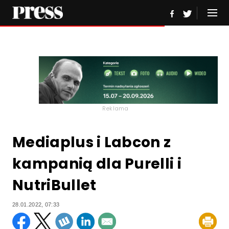
Reklama
Mediaplus i Labcon z
kampanią dla Purelli i
NutriBullet
28.01.2022, 07:33