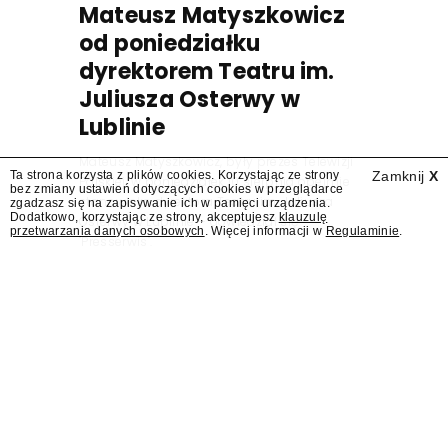
Mateusz Matyszkowicz
od poniedziałku
dyrektorem Teatru im.
Juliusza Osterwy w
Lublinie
Mateusz Matyszkowicz, były prezes Telewizji
Ta strona korzysta z plików cookies. Korzystając ze strony
Zamknij
X
Polskiej, w poniedziałek 10 sierpnia obejmie
bez zmiany ustawień dotyczących cookies w przeglądarce
stanowisko dyrektora Teatru im. Juliusza
zgadzasz się na zapisywanie ich w pamięci urządzenia.
Dodatkowo, korzystając ze strony, akceptujesz
klauzulę
Osterwy w Lublinie – dowiedział się
przetwarzania danych osobowych
. Więcej informacji w
Regulaminie
.
"Presserwis".