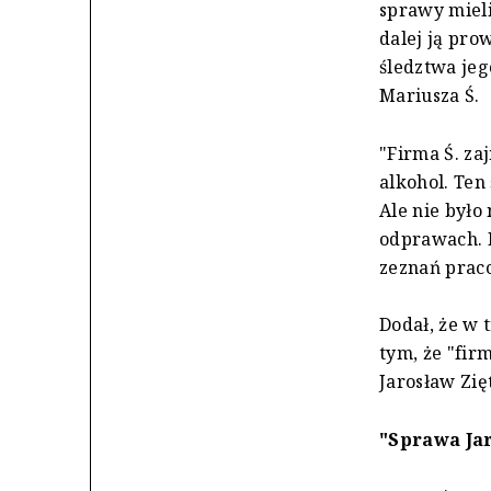
sprawy mieli
dalej ją pro
śledztwa jeg
Mariusza Ś.
"Firma Ś. za
alkohol. Ten
Ale nie było
odprawach. 
zeznań praco
Dodał, że w 
tym, że "fir
Jarosław Zięt
"Sprawa Ja