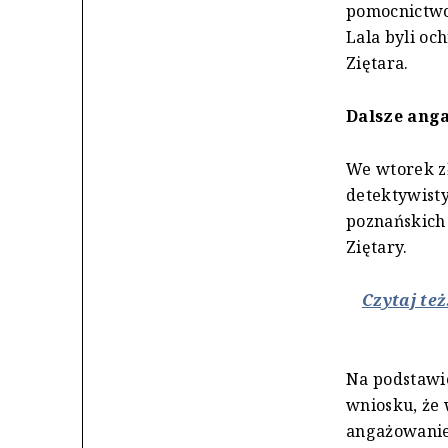
pomocnictwo 
Lala byli oc
Ziętara.
Dalsze anga
We wtorek zł
detektywisty
poznańskich
Ziętary.
Czytaj te
Na podstawie
wniosku, że 
angażowanie