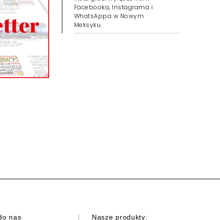
procesie z OpenAI.
Skontaktował się z
prezesem
Meta grozi wyłączeniem
Facebooka, Instagrama i
WhatsAppa w Nowym
Meksyku