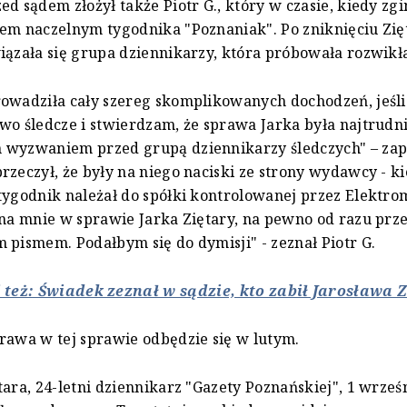
ed sądem złożył także Piotr G., który w czasie, kiedy zgi
em naczelnym tygodnika "Poznaniak". Po zniknięciu Zię
iązała się grupa dziennikarzy, która próbowała rozwikł
owadziła cały szereg skomplikowanych dochodzeń, jeśli
wo śledcze i stwierdzam, że sprawa Jarka była najtrudn
 wyzwaniem przed grupą dziennikarzy śledczych" – za
rzeczył, że były na niego naciski ze strony wydawcy - 
tygodnik należał do spółki kontrolowanej przez Elektro
 na mnie w sprawie Jarka Ziętary, na pewno od razu prz
 pismem. Podałbym się do dymisji" - zeznał Piotr G.
 też: Świadek zeznał w sądzie, kto zabił Jarosława 
rawa w tej sprawie odbędzie się w lutym.
tara, 24-letni dziennikarz "Gazety Poznańskiej", 1 wrześ