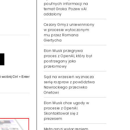
skazanych przez sąd w
Londynie za atak na
irańskiego dziennikarza
OpenAI nie wykradał
poufnych informacji na
temat Groka. Pozew xAI
oddalony
Cezary Gmyz uniewinniony
w procesie wytoczonym
mu przez Romana
Giertycha
Elon Musk przegrywa
 wciśnij Ctrl + Enter
proces z OpenAI, który był
postrzegany jako
przełomowy
Sąd na wrzesień wyznacza
serię rozpraw z powództwa
Nawrockiego przeciwko
Onetowi
Elon Musk chce ugody w