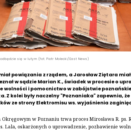
odbędzie się w lutym (fot. Piotr Molecki/East News)
miał powiązania z rządem, a Jarosław Ziętara miał 
zeznał w sądzie Marian K., świadek w procesie o up
e wolności i pomocnictwo w zabójstwie poznański
a. Z kolei były naczelny "Poznaniaka" zapewnia, że 
ków ze strony Elektromisu ws. wyjaśnienia zaginięc
 Okręgowym w Poznaniu trwa proces Mirosława R. ps. R
ps. Lala, oskarżonych o uprowadzenie, pozbawienie wolno