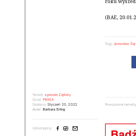
roku wyszedł
(BAE, 20.01.
Tagi:
Jarosław Zię
Powiązane temat
Temat:
sprawa Ziętary
Dział:
PRASA
Dodano:
Styczeń 20, 2022