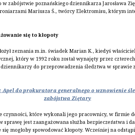
w zabójstwie poznańskiego dziennikarza Jarosława Zięt
hroniarzami Mariusza Ś., twórcy Elektromisu, którym int
żowanie się to kłopoty
ożył zeznania m.in. świadek Marian K., kiedyś właścicie
cznej, który w 1992 roku został wynajęty przez czterec
 dziennikarzy do przeprowadzenia śledztwa w sprawie z
ż: Apel do prokuratora generalnego o wznowienie śl
zabójstwa Ziętary
 czynności, które wykonali jego pracownicy, w firmie do
w sprawę jest zaangażowana służba bezpieczeństwa i da
 się mogłoby spowodować kłopoty. Wcześniej na odstąpi