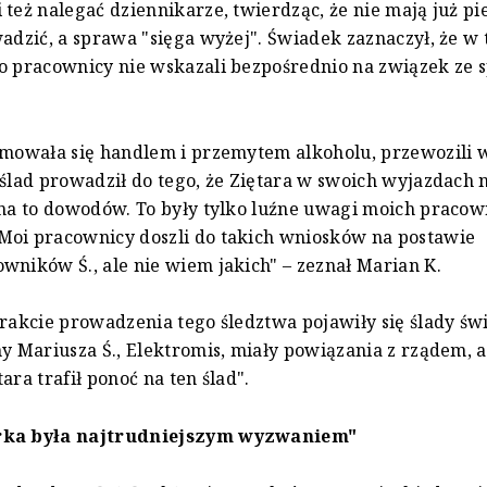
 też nalegać dziennikarze, twierdząc, że nie mają już pi
wadzić, a sprawa "sięga wyżej". Świadek zaznaczył, że w 
o pracownicy nie wskazali bezpośrednio na związek ze 
jmowała się handlem i przemytem alkoholu, przewozili 
 ślad prowadził do tego, że Ziętara w swoich wyjazdach na
 na to dowodów. To były tylko luźne uwagi moich praco
Moi pracownicy doszli do takich wniosków na postawie
wników Ś., ale nie wiem jakich" – zeznał Marian K.
trakcie prowadzenia tego śledztwa pojawiły się ślady św
my Mariusza Ś., Elektromis, miały powiązania z rządem, a
ara trafił ponoć na ten ślad".
rka była najtrudniejszym wyzwaniem"