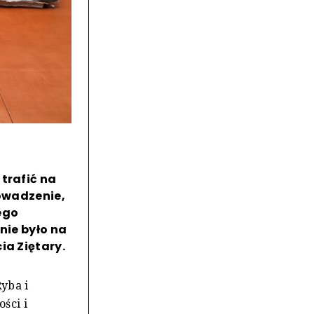
trafić na
rowadzenie,
ego
nie było na
ia Ziętary.
yba i
ści i