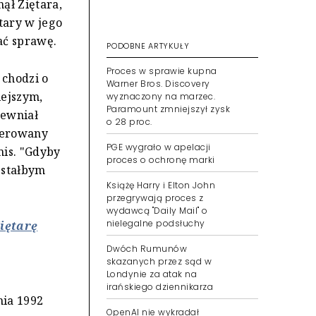
nął Ziętara,
tary w jego
ać sprawę.
 chodzi o
iejszym,
PODOBNE ARTYKUŁY
pewniał
kierowany
Proces w sprawie kupna
Warner Bros. Discovery
mis. "Gdyby
wyznaczony na marzec.
estałbym
Paramount zmniejszył zysk
o 28 proc.
PGE wygrało w apelacji
proces o ochronę marki
Ziętarę
Książę Harry i Elton John
przegrywają proces z
wydawcą "Daily Mail" o
nielegalne podsłuchy
nia 1992
Dwóch Rumunów