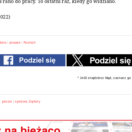
 rano do pracy. To ostatni raz, kiedy go widziano.
2022)
tara
|
proces
|
Poznań
* Jeśli znajdziesz błąd, zaznacz go i
y:
prasa
|
sprawa Ziętary