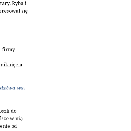
ary. Ryba i
eresował się
l firmy
h
niknięcia
edztwa ws.
szli do
lsze w nią
enie od