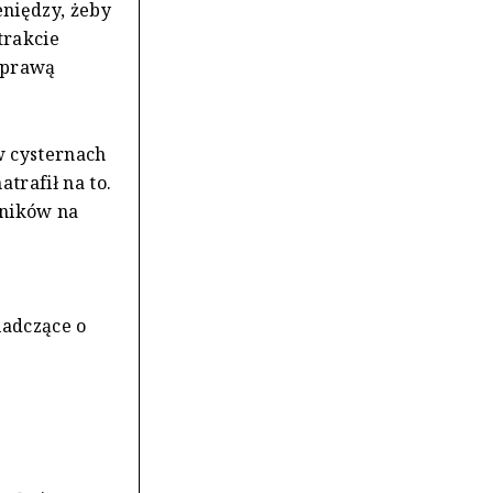
eniędzy, żeby
trakcie
sprawą
w cysternach
trafił na to.
wników na
iadczące o