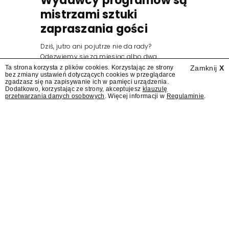
Wydawcy programów są
mistrzami sztuki
zapraszania gości
Dziś, jutro ani pojutrze nie da rady?
Odezwiemy się za miesiąc albo dwa.
Wydawcy programów są mistrzami sztuki
Ta strona korzysta z plików cookies. Korzystając ze strony
Zamknij
X
bez zmiany ustawień dotyczących cookies w przeglądarce
zapraszania gości.
zgadzasz się na zapisywanie ich w pamięci urządzenia.
Dodatkowo, korzystając ze strony, akceptujesz
klauzulę
przetwarzania danych osobowych
. Więcej informacji w
Regulaminie
.