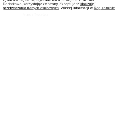
zgadzasz się na zapisywanie ich w pamięci urządzenia.
"Jesteśmy stąd". 25 lat TVN 24 dla Press.pl
Dodatkowo, korzystając ze strony, akceptujesz
klauzulę
przetwarzania danych osobowych
. Więcej informacji w
Regulaminie
.
podsumowują Jarosław Kuźniar, Tomasz Lis i
Marek Twaróg.
KRRiT: Maciejowi
Świrskiemu nadal