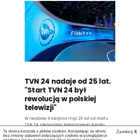
TVN 24 nadaje od 25 lat.
"Start TVN 24 był
rewolucją w polskiej
telewizji"
W niedzielę 9 sierpnia mija 25 lat od startu
TVN 24, pierwszego telewizyjnego kanału
informacyjnego w Polsce. Na ten dzień
Ta strona korzysta z plików cookies. Korzystając ze strony
Zamknij
X
bez zmiany ustawień dotyczących cookies w przeglądarce
zaplanowano finał urodzinowej trasy stacji