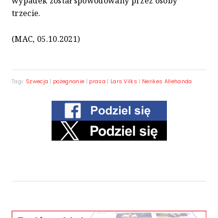
wypadek został spowodowany przez osoby
trzecie.
(MAC, 05.10.2021)
Tagi:
Szwecja
|
pożegnanie
|
prasa
|
Lars Vilks
|
Nerikes Allehanda