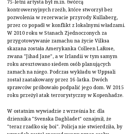
75-letni artysta był m.in. twórcą
kontrowersyjnych rzeźb, które stworzył bez
pozwolenia w rezerwacie przyrody Kullaberg,
przez co popadł w konflikt z lokalnymi władzami.
W 2010 roku w Stanach Zjednoczonych za
przygotowywanie zamachu na życie Vilksa
skazana została Amerykanka Colleen LaRose,
zwana "Jihad Jane", a w Irlandii w tym samym
roku aresztowano siedem osób planujących
zamach na niego. Podczas wykładu w Uppsali
został zaatakowany przez 16-latka. Dwóch
sprawców próbowało podpalić jego dom. W 2015
roku przeżył atak terrorystyczny w Kopenhadze.
W ostatnim wywiadzie z września br. dla
dziennika "Svenska Dagbladet" oznajmił, że
"teraz rzadko się boi". Policja nie stwierdziła, by