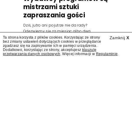
mistrzami sztuki
zapraszania gości
Dziś, jutro ani pojutrze nie da rady?
Odezwiemy się za miesiąc albo dwa.
Wydawcy programów są mistrzami sztuki
Ta strona korzysta z plików cookies. Korzystając ze strony
Zamknij
X
bez zmiany ustawień dotyczących cookies w przeglądarce
zapraszania gości.
zgadzasz się na zapisywanie ich w pamięci urządzenia.
Dodatkowo, korzystając ze strony, akceptujesz
klauzulę
przetwarzania danych osobowych
. Więcej informacji w
Regulaminie
.