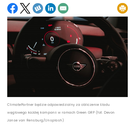
ClimatePartner będzie odpowiedzialny za obliczenie śladu
węglowego każdej kampanii w ramach Green GRP (fot. Devon
Janse van Rensburg/Unsplash)