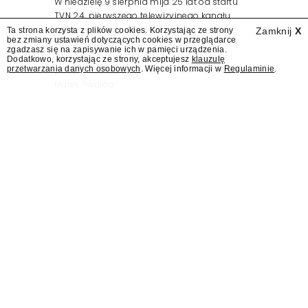
W niedzielę 9 sierpnia mija 25 lat od startu
TVN 24, pierwszego telewizyjnego kanału
informacyjnego w Polsce. Na ten dzień
Ta strona korzysta z plików cookies. Korzystając ze strony
Zamknij
X
bez zmiany ustawień dotyczących cookies w przeglądarce
zaplanowano finał urodzinowej trasy stacji
zgadzasz się na zapisywanie ich w pamięci urządzenia.
"Jesteśmy stąd". 25 lat TVN 24 dla Press.pl
Dodatkowo, korzystając ze strony, akceptujesz
klauzulę
przetwarzania danych osobowych
. Więcej informacji w
Regulaminie
.
podsumowują Jarosław Kuźniar, Tomasz Lis i
Marek Twaróg.