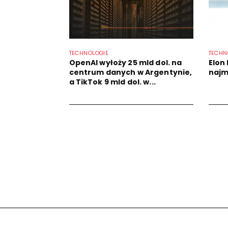
TECHNOLOGIE
TECHN
OpenAI wyłoży 25 mld dol. na
Elon 
centrum danych w Argentynie,
najm
a TikTok 9 mld dol. w...