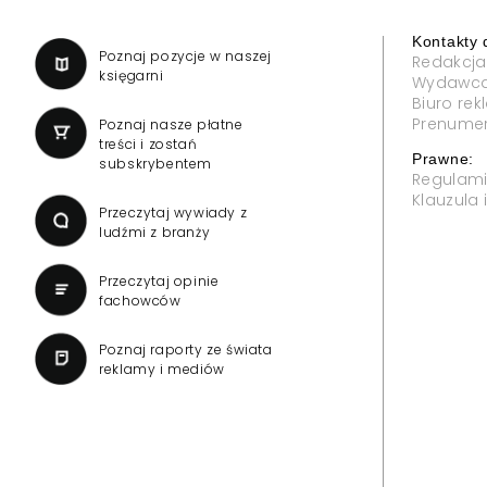
Kontakty 
a
Poznaj pozycje w naszej
Redakcja
księgarni
Wydawc
Biuro re
Prenume
Poznaj nasze płatne
treści i zostań
Prawne:
subskrybentem
Regulam
Klauzula
Przeczytaj wywiady z
ludźmi z branży
Przeczytaj opinie
fachowców
Poznaj raporty ze świata
reklamy i mediów