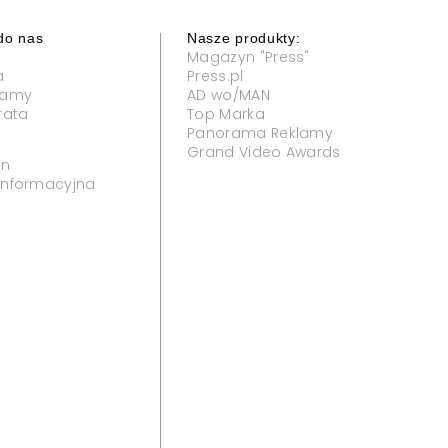
do nas
Nasze produkty:
Magazyn "Press"
a
Press.pl
klamy
AD wo/MAN
rata
Top Marka
Panorama Reklamy
Grand Video Awards
in
 informacyjna