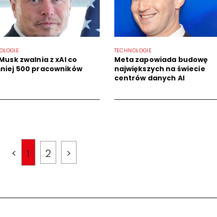
OLOGIE
TECHNOLOGIE
Musk zwalnia z xAI co
Meta zapowiada budowę
niej 500 pracowników
największych na świecie
centrów danych AI
<
1
2
>