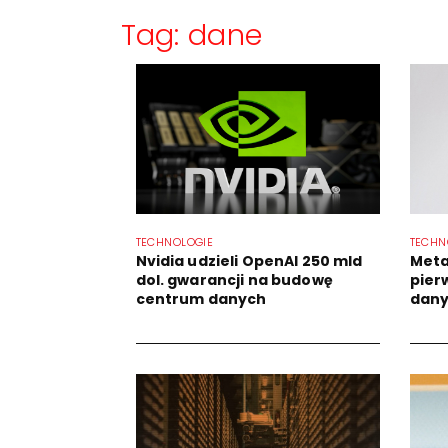
Tag: dane
TECHNOLOGIE
TECHN
Nvidia udzieli OpenAI 250 mld
Meta
dol. gwarancji na budowę
pier
centrum danych
dan