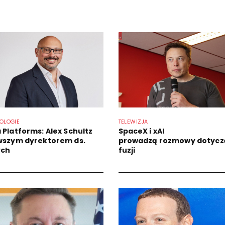
OLOGIE
TELEWIZJA
 Platforms: Alex Schultz
SpaceX i xAI
wszym dyrektorem ds.
prowadzą rozmowy dotycz
ych
fuzji