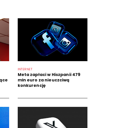
INTERNET
Meta zapłaci w Hiszpanii 479
ące
mln euro za nieuczciwą
konkurencję