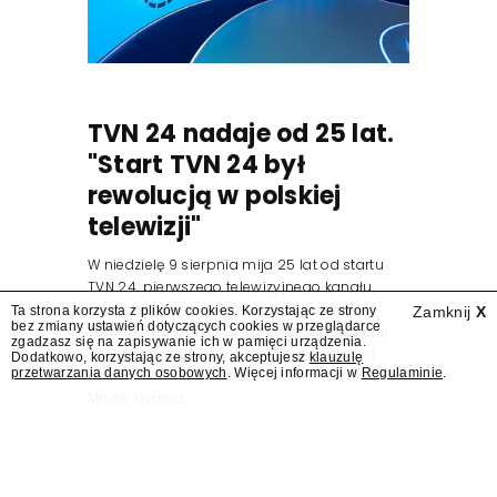
TVN 24 nadaje od 25 lat.
"Start TVN 24 był
rewolucją w polskiej
telewizji"
W niedzielę 9 sierpnia mija 25 lat od startu
TVN 24, pierwszego telewizyjnego kanału
informacyjnego w Polsce. Na ten dzień
Ta strona korzysta z plików cookies. Korzystając ze strony
Zamknij
X
bez zmiany ustawień dotyczących cookies w przeglądarce
zaplanowano finał urodzinowej trasy stacji
zgadzasz się na zapisywanie ich w pamięci urządzenia.
"Jesteśmy stąd". 25 lat TVN 24 dla Press.pl
Dodatkowo, korzystając ze strony, akceptujesz
klauzulę
przetwarzania danych osobowych
. Więcej informacji w
Regulaminie
.
podsumowują Jarosław Kuźniar, Tomasz Lis i
Marek Twaróg.