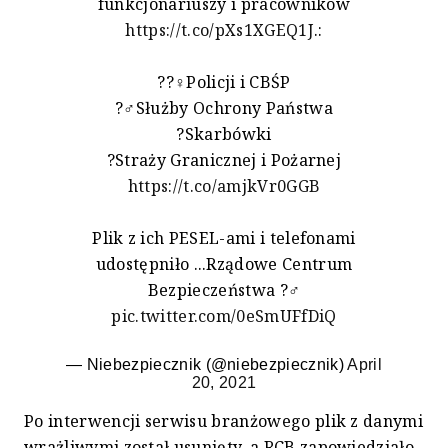
funkcjonariuszy i pracowników
https://t.co/pXs1XGEQ1J
.:
??‍♀️Policji i CBŚP
?️‍♂️Służby Ochrony Państwa
?Skarbówki
?Straży Granicznej i Pożarnej
https://t.co/amjkVr0GGB
Plik z ich PESEL-ami i telefonami
udostępniło ...Rządowe Centrum
Bezpieczeństwa ?‍♂️
pic.twitter.com/0eSmUFfDiQ
— Niebezpiecznik (@niebezpiecznik)
April
20, 2021
Po interwencji serwisu branżowego plik z danymi
wrażliwymi został usunięty, a RCB zapowiedziało