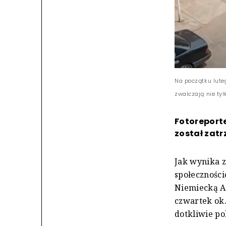
Na początku lute
zwalczają nie ty
Fotoreporte
został zat
Jak wynika z
społeczności
Niemiecką A
czwartek ok.
dotkliwie po