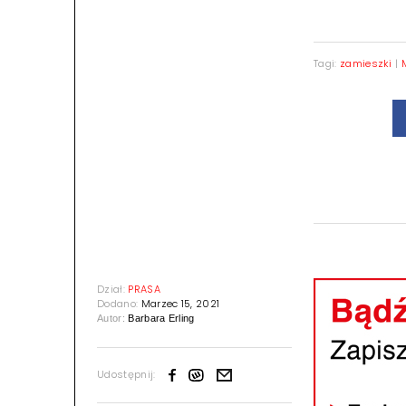
Tagi:
zamieszki
|
Dział:
PRASA
Dodano:
Marzec 15, 2021
Autor:
Barbara Erling
Udostępnij: