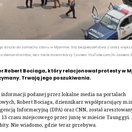
go doszło do zamachu stanu w Mjanmie. Siły bezpieczeństwa z coraz więks
lko demonstrantów, lecz także dziennikarzy (screen YouTube.com/Al Jazeera 
r Robert Bociaga, który relacjonował protesty w 
rzymany. Trwają jego poszukiwania.
 informacji podanej przez lokalne media na portalach
owych, Robert Bociaga, dziennikarz współpracujący m.in
gencją Informacyjną (DPA) oraz CNN, został aresztowan
 13 czasu miejscowego przez juntę w mieście Taunggyi. 
bity. Nie wiadomo, gdzie teraz przebywa.