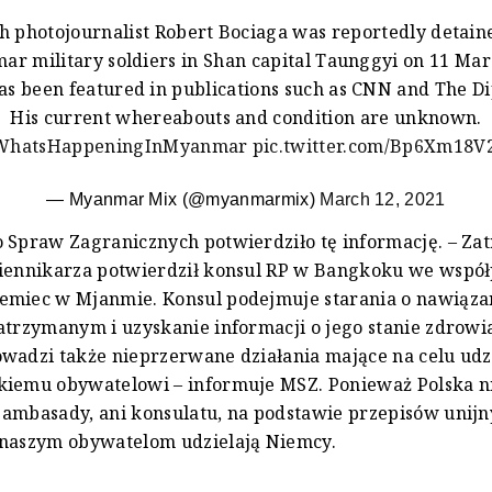
sh photojournalist Robert Bociaga was reportedly detain
r military soldiers in Shan capital Taunggyi on 11 Mar
s been featured in publications such as CNN and The D
His current whereabouts and condition are unknown.
WhatsHappeningInMyanmar
pic.twitter.com/Bp6Xm18V
— Myanmar Mix (@myanmarmix)
March 12, 2021
 Spraw Zagranicznych potwierdziło tę informację. – Za
ziennikarza potwierdził konsul RP w Bangkoku we współ
emiec w Mjanmie. Konsul podejmuje starania o nawiąza
atrzymanym i uzyskanie informacji o jego stanie zdrowia 
wadzi także nieprzerwane działania mające na celu udz
kiemu obywatelowi – informuje MSZ. Ponieważ Polska n
 ambasady, ani konsulatu, na podstawie przepisów unij
 naszym obywatelom udzielają Niemcy.