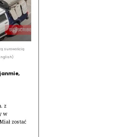
zą surowością
English)
Mjanmie,
. z
y w
Miał zostać