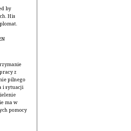
ed by
ch. His
iplomat.
2N
trzymanie
pracy z
nie pilnego
i sytuacji
ielenie
ie ma w
nych pomocy