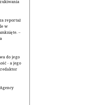
oszukiwania
za reportaż
ale w
amknięte. –
la
ywa do jego
ść - a jego
 redaktor
s Agency