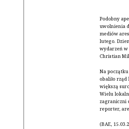
Podobny ape
uwolnienia d
mediów ares
lutego. Dzi
wydarzeń w 
Christian Mi
Na początku
obaliło rząd
większą suro
Wielu lokaln
zagraniczni 
reporter, ar
(BAE, 15.03.