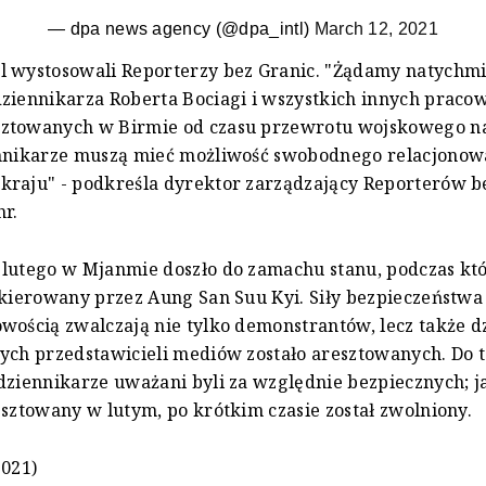
— dpa news agency (@dpa_intl)
March 12, 2021
l wystosowali Reporterzy bez Granic. "Żądamy natychm
ziennikarza Roberta Bociagi i wszystkich innych prac
ztowanych w Birmie od czasu przewrotu wojskowego n
ennikarze muszą mieć możliwość swobodnego relacjonow
kraju" - podkreśla dyrektor zarządzający Reporterów b
hr.
 lutego w Mjanmie doszło do zamachu stanu, podczas kt
 kierowany przez Aung San Suu Kyi. Siły bezpieczeństwa
wością zwalczają nie tylko demonstrantów, lecz także d
ych przedstawicieli mediów zostało aresztowanych. Do t
dziennikarze uważani byli za względnie bezpiecznych; j
esztowany w lutym, po krótkim czasie został zwolniony.
2021)