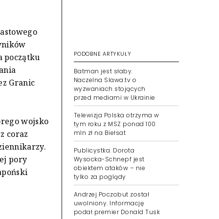
iastowego
owników
PODOBNE ARTYKUŁY
a początku
ania
Batman jest słaby.
Naczelna Slawa.tv o
ez Granic
wyzwaniach stojących
przed mediami w Ukrainie
Telewizja Polska otrzyma w
órego wojsko
tym roku z MSZ ponad 100
 z coraz
mln zł na Biełsat
ziennikarzy.
Publicystka. Dorota
ej pory
Wysocka-Schnepf jest
obiektem ataków – nie
apoński
tylko za poglądy
Andrzej Poczobut został
uwolniony. Informację
podał premier Donald Tusk