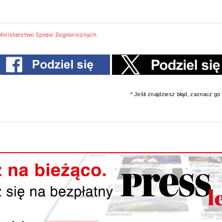
Ministerstwo Spraw Zagranicznych
* Jeśli znajdziesz błąd, zaznacz go i