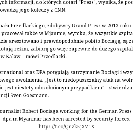
nych informacji, do których dotarł "Press", wynika, że p
rowadzą jego koledzy z CNN.
chała Przedlackiego, zdobywcy Grand Press w 2013 roku 
ry pracował także w Mjanmie, wynika, że wszystkie szpit
zie aresztowano i prawdopodobnie pobito Bociagę, są z
otują reżim, zabiorą go więc zapewne do dużego szpita
w Kalaw – mówi Przedlacki.
rnational oraz DPA potępiają zatrzymanie Bociagi i wz
wego uwolnienia. „Jest to niedopuszczalny atak na wolno
ie jest niestety odosobnionym przypadkiem” - stwierdza
encji Sven Goesmann.
journalist Robert Bociaga working for the German Pres
dpa in Myanmar has been arrested by security forces.
https://t.co/Qnzk5jXV1X