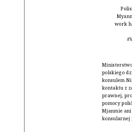
Poli
Myanma
work ha
#
Ministerstwo
polskiego d
konsulem Ni
kontaktu z z
prawnej, pro
pomocy pols
Mjanmie ani
konsularnej