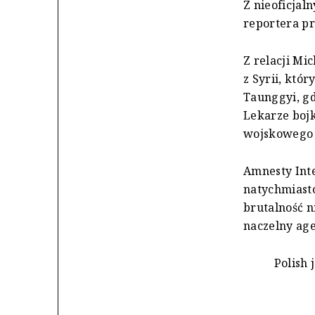
Z nieoficjal
reportera p
Z relacji Mi
z Syrii, któ
Taunggyi, gd
Lekarze bojk
wojskowego 
Amnesty Inte
natychmiasto
brutalność n
naczelny ag
Polish 