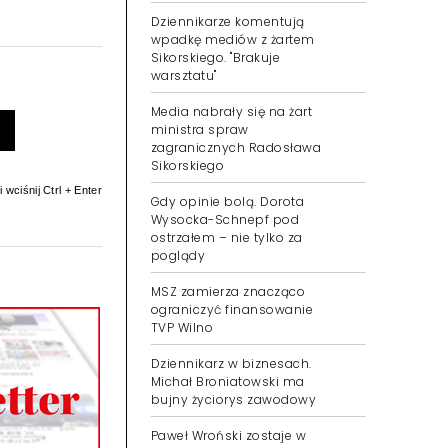
Dziennikarze komentują
wpadkę mediów z żartem
Sikorskiego. "Brakuje
warsztatu"
Media nabrały się na żart
ministra spraw
zagranicznych Radosława
Sikorskiego
 wciśnij Ctrl + Enter
Gdy opinie bolą. Dorota
Wysocka-Schnepf pod
ostrzałem – nie tylko za
poglądy
MSZ zamierza znacząco
ograniczyć finansowanie
TVP Wilno
Dziennikarz w biznesach.
Michał Broniatowski ma
bujny życiorys zawodowy
Paweł Wroński zostaje w