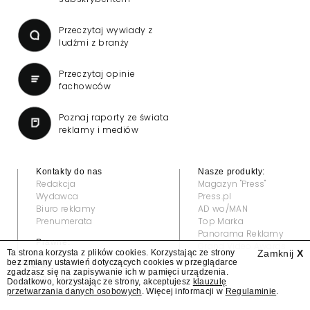
Przeczytaj wywiady z
ludźmi z branży
Przeczytaj opinie
fachowców
Poznaj raporty ze świata
reklamy i mediów
Kontakty do nas
Nasze produkty:
Redakcja
Magazyn "Press"
Wydawca
Press.pl
Biuro reklamy
AD wo/MAN
Prenumerata
Top Marka
Panorama Reklamy
Prawne:
Grand Video Awards
Ta strona korzysta z plików cookies. Korzystając ze strony
Zamknij
X
Regulamin
bez zmiany ustawień dotyczących cookies w przeglądarce
Klauzula informacyjna
zgadzasz się na zapisywanie ich w pamięci urządzenia.
© 2022 — All rights reserved
Dodatkowo, korzystając ze strony, akceptujesz
klauzulę
przetwarzania danych osobowych
. Więcej informacji w
Regulaminie
.