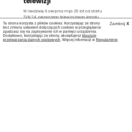
telewizji"
W niedzielę 9 sierpnia mija 25 lat od startu
TVN 24, pierwszego telewizyjnego kanału
informacyjnego w Polsce. Na ten dzień
Ta strona korzysta z plików cookies. Korzystając ze strony
Zamknij
X
bez zmiany ustawień dotyczących cookies w przeglądarce
zaplanowano finał urodzinowej trasy stacji
zgadzasz się na zapisywanie ich w pamięci urządzenia.
"Jesteśmy stąd". 25 lat TVN 24 dla Press.pl
Dodatkowo, korzystając ze strony, akceptujesz
klauzulę
przetwarzania danych osobowych
. Więcej informacji w
Regulaminie
.
podsumowują Jarosław Kuźniar, Tomasz Lis i
Marek Twaróg.