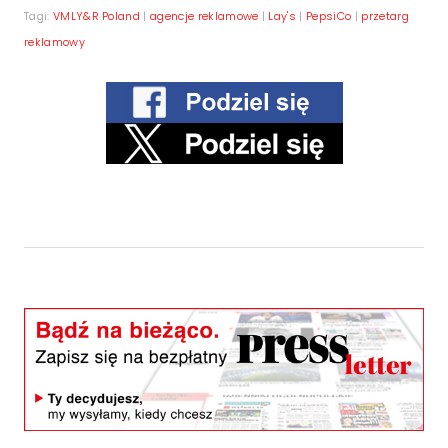
Tagi:
VMLY&R Poland
|
agencje reklamowe
|
Lay's
|
PepsiCo
|
przetarg
reklamowy