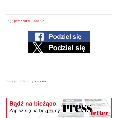
Tagi:
personalia
|
PepsiCo
Powiązane tematy:
reklama