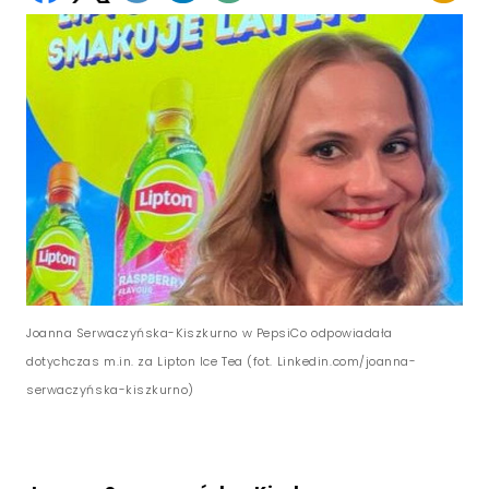
Joanna Serwaczyńska-Kiszkurno w PepsiCo odpowiadała
dotychczas m.in. za Lipton Ice Tea (fot. Linkedin.com/joanna-
serwaczyńska-kiszkurno)