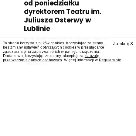
od poniedziałku
dyrektorem Teatru im.
Juliusza Osterwy w
Lublinie
Mateusz Matyszkowicz, były prezes Telewizji
Ta strona korzysta z plików cookies. Korzystając ze strony
Zamknij
X
Polskiej, w poniedziałek 10 sierpnia obejmie
bez zmiany ustawień dotyczących cookies w przeglądarce
stanowisko dyrektora Teatru im. Juliusza
zgadzasz się na zapisywanie ich w pamięci urządzenia.
Dodatkowo, korzystając ze strony, akceptujesz
klauzulę
Osterwy w Lublinie – dowiedział się
przetwarzania danych osobowych
. Więcej informacji w
Regulaminie
.
"Presserwis".