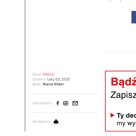
Dział:
PRASA
Dodano:
Luty 02, 2021
Autor:
Maciej Weber
Udostępnij:
Narzędzia: