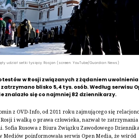
ęły udział setki tysięcy Rosjan (screen: YouTube/Guardian News)
otestów w Rosji związanych z żądaniem uwolnienia 
zatrzymano blisko 5,4 tys. osób. Według serwisu 
e znalazło się co najmniej 82 dziennikarzy.
omin z OVD-Info, od 2011 roku zajmującego się relacjo
Rosji i walką o prawa człowieka, nazwał te zatrzymania
. Sofia Rusowa z Biura Związku Zawodowego Dziennika
 Mediów poinformowała serwis Open Media, że wśród