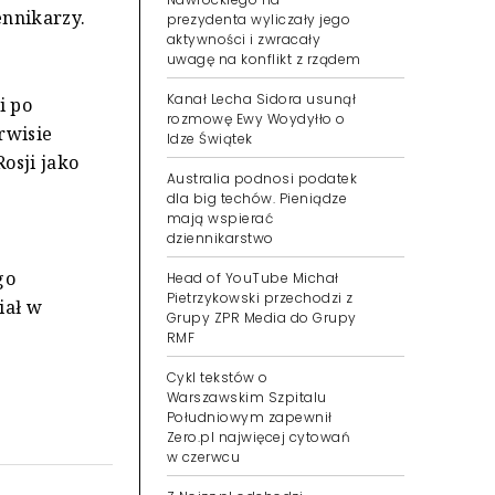
ennikarzy.
prezydenta wyliczały jego
aktywności i zwracały
uwagę na konflikt z rządem
Kanał Lecha Sidora usunął
i po
rozmowę Ewy Woydyłło o
rwisie
Idze Świątek
osji jako
Australia podnosi podatek
dla big techów. Pieniądze
mają wspierać
dziennikarstwo
go
Head of YouTube Michał
Pietrzykowski przechodzi z
iał w
Grupy ZPR Media do Grupy
RMF
Cykl tekstów o
Warszawskim Szpitalu
Południowym zapewnił
Zero.pl najwięcej cytowań
w czerwcu