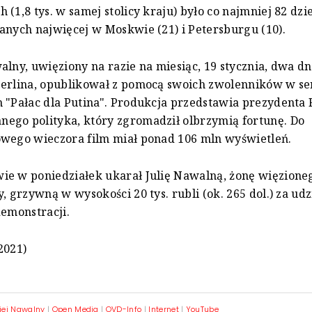
 (1,8 tys. w samej stolicy kraju) było co najmniej 82 dzi
anych najwięcej w Moskwie (21) i Petersburgu (10).
alny, uwięziony na razie na miesiąc, 19 stycznia, dwa dn
Berlina, opublikował z pomocą swoich zwolenników w se
 "Pałac dla Putina". Produkcja przedstawia prezydenta R
ego polityka, który zgromadził olbrzymią fortunę. Do
owego wieczora film miał ponad 106 mln wyświetleń.
ie w poniedziałek ukarał Julię Nawalną, żonę więzione
, grzywną w wysokości 20 tys. rubli (ok. 265 dol.) za udz
demonstracji.
2021)
iej Nawalny
|
Open Media
|
OVD-Info
|
Internet
|
YouTube