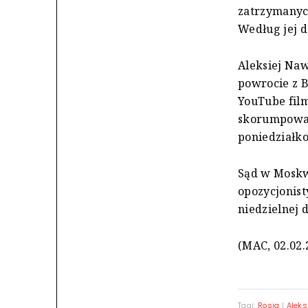
zatrzymanych
Według jej d
Aleksiej Naw
powrocie z 
YouTube film
skorumpowan
poniedziałk
Sąd w Moskw
opozycjonisty
niedzielnej 
(MAC, 02.02.
Tagi:
Rosja
|
Aleks