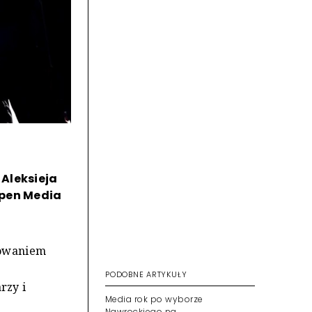
Aleksieja
Open Media
nowaniem
PODOBNE ARTYKUŁY
rzy i
Media rok po wyborze
Nawrockiego na