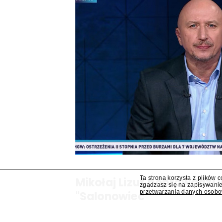
Ta strona korzysta z plików 
Mikołaj Lizut poprowadzi
zgadzasz się na zapisywanie
przetwarzania danych osob
"Salonowiec"
W jesiennej ramówce TVP Info pojawi się prog