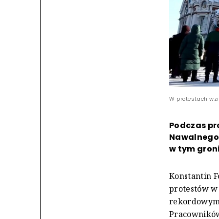
W protestach wzi
Podczas pr
Nawalnego 
w tym groni
Konstantin F
protestów w 
rekordowymi
Pracowników