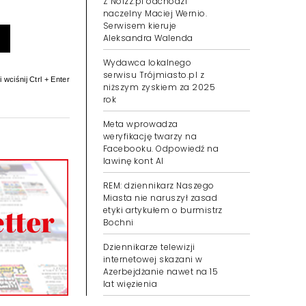
Z Noizz.pl odchodzi
naczelny Maciej Wernio.
Serwisem kieruje
Aleksandra Walenda
Wydawca lokalnego
serwisu Trójmiasto.pl z
 wciśnij Ctrl + Enter
niższym zyskiem za 2025
rok
Meta wprowadza
weryfikację twarzy na
Facebooku. Odpowiedź na
lawinę kont AI
REM: dziennikarz Naszego
Miasta nie naruszył zasad
etyki artykułem o burmistrz
Bochni
Dziennikarze telewizji
internetowej skazani w
Azerbejdżanie nawet na 15
lat więzienia