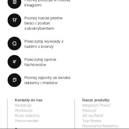
księgarni
Poznaj nasze płatne
treści i zostań
subskrybentem
Przeczytaj wywiady z
ludźmi z branży
Przeczytaj opinie
fachowców
Poznaj raporty ze świata
reklamy i mediów
Kontakty do nas
Nasze produkty:
Redakcja
Magazyn "Press"
Wydawca
Press.pl
Biuro reklamy
AD wo/MAN
Prenumerata
Top Marka
Panorama Reklamy