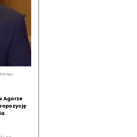
którego
 w Agorze
propozycję
ia