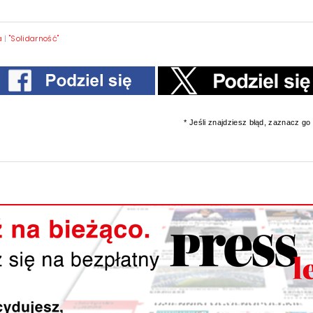
a
|
"Solidarność"
* Jeśli znajdziesz błąd, zaznacz go i