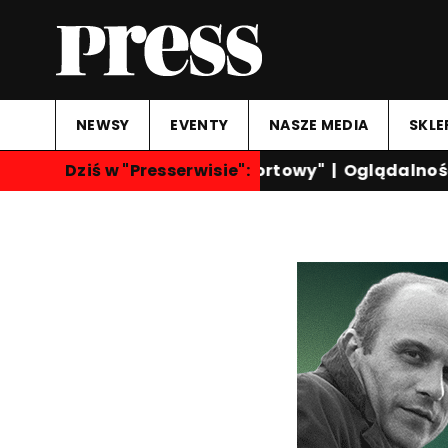
NEWSY
EVENTY
NASZE MEDIA
SKLE
Dziś w "Presserwisie":
"Przegląd Sportowy"
|
Oglądalność k