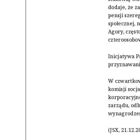
dodaje, że z
pensji szere
społecznej, 
Agory, częst
czteroosobow
Inicjatywa 
przyznawania
W czwartkowy
komisji socj
korporacyjne
zarządu, odb
wynagrodzeń 
(JSX, 21.12.2