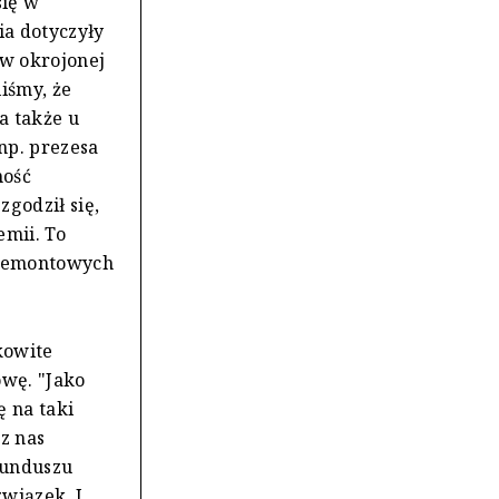
się w
ia dotyczyły
 w okrojonej
iśmy, że
a także u
np. prezesa
ność
zgodził się,
mii. To
-remontowych
kowite
owę. "Jako
 na taki
z nas
funduszu
wiązek. I