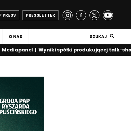
P PRESS
PRESSLETTER
O NAS
SZUKAJ
diapanel
|
Wyniki spółki produkującej talk-show K