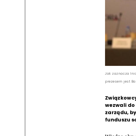
Jak zaznacza Ini
prezesem jest Bar
Związkowcy 
wezwali do 
zarządu, by
funduszu so