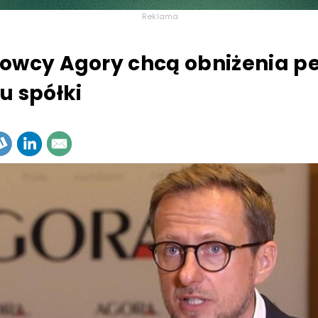
Reklama
owcy Agory chcą obniżenia pe
u spółki