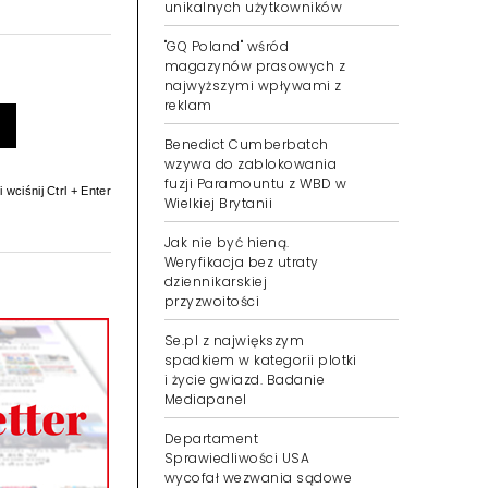
unikalnych użytkowników
"GQ Poland" wśród
magazynów prasowych z
najwyższymi wpływami z
reklam
Benedict Cumberbatch
wzywa do zablokowania
fuzji Paramountu z WBD w
 wciśnij Ctrl + Enter
Wielkiej Brytanii
Jak nie być hieną.
Weryfikacja bez utraty
dziennikarskiej
przyzwoitości
Se.pl z największym
spadkiem w kategorii plotki
i życie gwiazd. Badanie
Mediapanel
Departament
Sprawiedliwości USA
wycofał wezwania sądowe