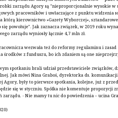
arobki zarządu Agory są "nieproporcjonalnie wysokie w 
gowych pracowników i uwłaczające z punktu widzenia so
na którą kierownictwo »Gazety Wyborczej«, sztandarowe
o się powołuje". Jak zaznacza związek, w 2019 roku wyn
ego zarządu wyniosły łącznie 4,7 mln zł.
Pracownicza wezwała też do reformy regulaminu i zasad
 środków z funduszu, bo ich zdaniem są one nieprzejrz
m spotkaniu brali udział przedstawiciele związków, dz
alnej. Jak mówi Nina Graboś, dyrektorka ds. komunikacji
j Agory, były to pierwsze spotkania, kolejne, już z prze
ędzie się w styczniu. Spółka nie komentuje propozycji z
zarządu. - Nie mamy tu nic do powiedzenia – ucina Gra
020)