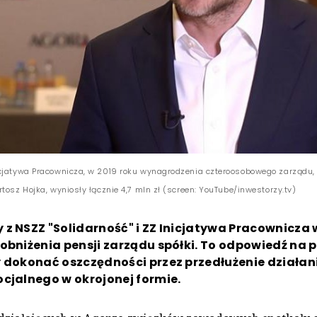
cjatywa Pracownicza, w 2019 roku wynagrodzenia czteroosobowego zarządu, 
tosz Hojka, wyniosły łącznie 4,7 mln zł (screen: YouTube/inwestorzy.tv)
z NSZZ "Solidarność" i ZZ Inicjatywa Pracownicza
obniżenia pensji zarządu spółki. To odpowiedź na 
 dokonać oszczędności przez przedłużenie działan
cjalnego w okrojonej formie.