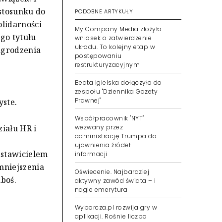
stosunku do
PODOBNE ARTYKUŁY
lidarności
My Company Media złożyło
go tytułu
wniosek o zatwierdzenie
układu. To kolejny etap w
agrodzenia
postępowaniu
restrukturyzacyjnym
Beata Igielska dołączyła do
zespołu "Dziennika Gazety
Prawnej"
yste.
Współpracownik "NYT"
iału HR i
wezwany przez
administrację Trumpa do
ujawnienia źródeł
dstawicielem
informacji
mniejszenia
Oświecenie. Najbardziej
boś.
aktywny zawód świata – i
nagle emerytura
Wyborcza.pl rozwija gry w
aplikacji. Rośnie liczba