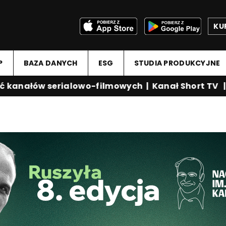
KU
P
BAZA DANYCH
ESG
STUDIA PRODUKCYJNE
anałów serialowo-filmowych
|
Kanał Short TV
|
Me