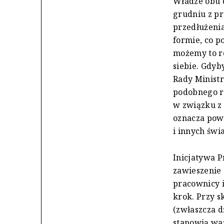
Władze obu 
grudniu z pr
przedłużenia
formie, co p
możemy to r
siebie. Gdyb
Rady Ministr
podobnego rz
w związku z 
oznacza pow
i innych świ
Inicjatywa P
zawieszenie 
pracownicy i
krok. Przy s
(zwłaszcza d
stanowią wa