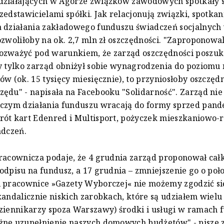
działających w Agorze związków zawodowych spotkały 
zedstawicielami spółki. Jak relacjonują związki, spotkan
 działania zakładowego funduszu świadczeń socjalnych
ozwoliłoby na ok. 2,7 mln zł oszczędności. "Zaproponowal
ozważyć pod warunkiem, że zarząd oszczędności poszuk
y tylko zarząd obniżył sobie wynagrodzenia do poziomu 
ów (ok. 15 tysięcy miesięcznie), to przyniosłoby oszczęd
ędu" - napisała na Facebooku "Solidarność". Zarząd nie 
czym działania funduszu wracają do formy sprzed pande
rót kart Edenred i Multisport, pożyczek mieszkaniowo
adczeń.
racownicza podaje, że 4 grudnia zarząd proponował cał
odpisu na fundusz, a 17 grudnia – zmniejszenie go o poł
 pracownice »Gazety Wyborczej« nie możemy zgodzić się
kandalicznie niskich zarobkach, które są udziałem wielu 
ziennikarzy spoza Warszawy) środki i usługi w ramach 
żne uzupełnienie naszych domowych budżetów" - pisze z