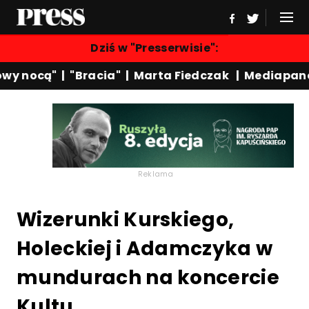
Dziś w "Presserwisie":
y nocą"
|
"Bracia"
|
Marta Fiedczak
|
Mediapanel
Reklama
Wizerunki Kurskiego,
Holeckiej i Adamczyka w
mundurach na koncercie
Kultu