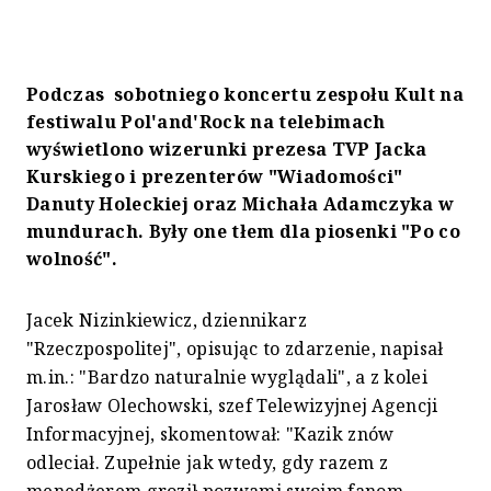
Podczas sobotniego koncertu zespołu Kult na
festiwalu Pol'and'Rock na telebimach
wyświetlono wizerunki prezesa TVP Jacka
Kurskiego i prezenterów "Wiadomości"
Danuty Holeckiej oraz Michała Adamczyka w
mundurach. Były one tłem dla piosenki "Po co
wolność".
Jacek Nizinkiewicz, dziennikarz
"Rzeczpospolitej", opisując to zdarzenie, napisał
m.in.: "Bardzo naturalnie wyglądali", a z kolei
Jarosław Olechowski, szef Telewizyjnej Agencji
Informacyjnej, skomentował: "Kazik znów
odleciał. Zupełnie jak wtedy, gdy razem z
menedżerem groził pozwami swoim fanom.