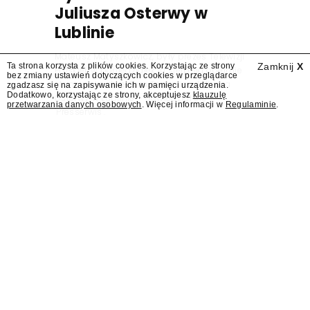
Juliusza Osterwy w
Lublinie
Mateusz Matyszkowicz, były prezes Telewizji
Ta strona korzysta z plików cookies. Korzystając ze strony
Zamknij
X
Polskiej, w poniedziałek 10 sierpnia obejmie
bez zmiany ustawień dotyczących cookies w przeglądarce
stanowisko dyrektora Teatru im. Juliusza
zgadzasz się na zapisywanie ich w pamięci urządzenia.
Dodatkowo, korzystając ze strony, akceptujesz
klauzulę
Osterwy w Lublinie – dowiedział się
przetwarzania danych osobowych
. Więcej informacji w
Regulaminie
.
"Presserwis".