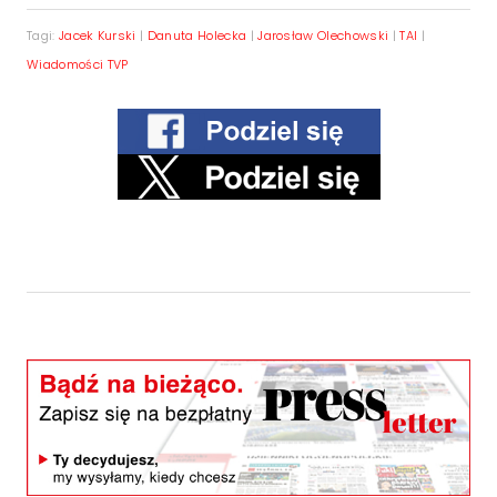
Tagi:
Jacek Kurski
|
Danuta Holecka
|
Jarosław Olechowski
|
TAI
|
Wiadomości TVP