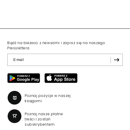
Wniosek o przedłużenie
koncesji dla TVN 24 BiS
wpłynął do KRRiT
TVN SA wystąpiła do Krajowej Rady Radiofonii