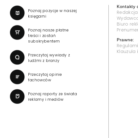
Kontakty 
a
Poznaj pozycje w naszej
Redakcja
księgarni
Wydawc
Biuro re
Prenume
Poznaj nasze płatne
treści i zostań
Prawne:
subskrybentem
Regulam
Klauzula
Przeczytaj wywiady z
ludźmi z branży
Przeczytaj opinie
fachowców
Poznaj raporty ze świata
reklamy i mediów