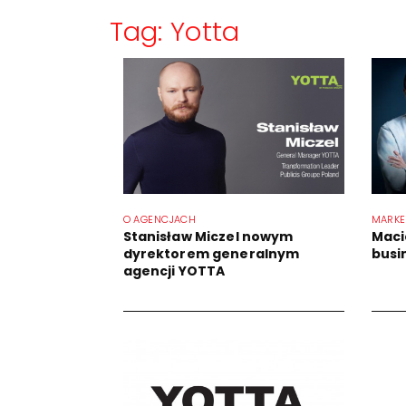
Tag: Yotta
O AGENCJACH
MARKE
Stanisław Miczel nowym
Maci
dyrektorem generalnym
busi
agencji YOTTA