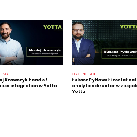
TING
O AGENCJACH
ej Krawczyk head of
Łukasz Pytlewski został da
ness integration w Yotta
analytics director w zespol
Yotta