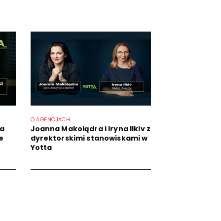
O AGENCJACH
ta
Joanna Makolądra i Iryna Ilkiv z
e
dyrektorskimi stanowiskami w
Yotta