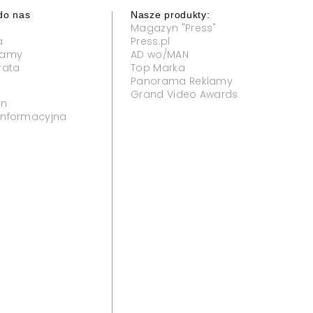
do nas
Nasze produkty:
Magazyn "Press"
a
Press.pl
klamy
AD wo/MAN
rata
Top Marka
Panorama Reklamy
Grand Video Awards
in
 informacyjna