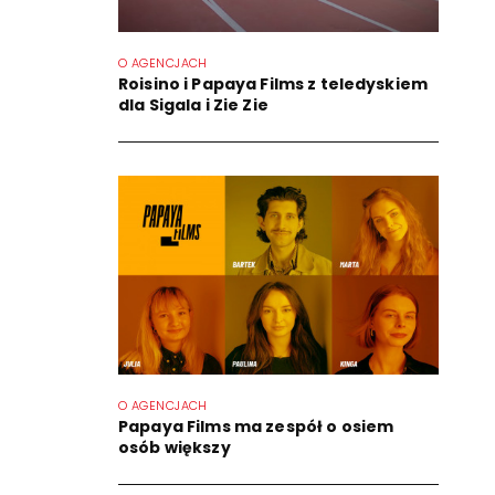
O AGENCJACH
Roisino i Papaya Films z teledyskiem
dla Sigala i Zie Zie
O AGENCJACH
Papaya Films ma zespół o osiem
osób większy