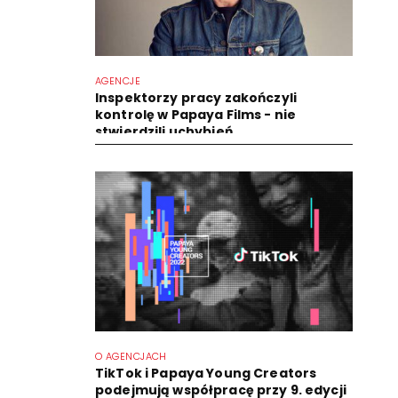
AGENCJE
Inspektorzy pracy zakończyli
kontrolę w Papaya Films - nie
stwierdzili uchybień
O AGENCJACH
TikTok i Papaya Young Creators
podejmują współpracę przy 9. edycji