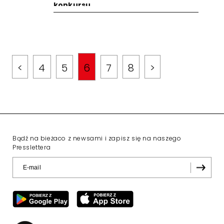
konkursu
<
4
5
6
7
8
>
Bądź na bieżaco z newsami i zapisz się na naszego
Presslettera