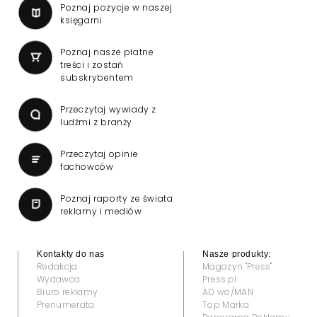
Poznaj pozycje w naszej
księgarni
Poznaj nasze płatne
treści i zostań
subskrybentem
Przeczytaj wywiady z
ludźmi z branży
Przeczytaj opinie
fachowców
Poznaj raporty ze świata
reklamy i mediów
Kontakty do nas
Nasze produkty:
Redakcja
Magazyn "Press"
Wydawca
Press.pl
Biuro reklamy
AD wo/MAN
Prenumerata
Top Marka