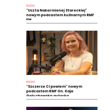
RADIO
"Uczta Nakarmionej Stareckiej"
nowym podcastem kulinarnym RMF
FM
RADIO
"Szczerze Ci powiem" nowym
podcastem RMF On. Kaja
Gołuchowska autorką