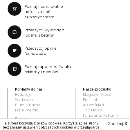
Poznaj nasze płatne
treści i zostań
subskrybentem
Przeczytaj wywiady z
ludźmi z branży
Przeczytaj opinie
fachowców
Poznaj raporty ze świata
reklamy i mediów
Kontakty do nas
Nasze produkty:
Redakcja
Magazyn "Press"
Wydawca
Press.pl
Biuro reklamy
AD wo/MAN
Prenumerata
Top Marka
Panorama Reklamy
Prawne:
Grand Video Awards
Ta strona korzysta z plików cookies. Korzystając ze strony
Zamknij
X
Regulamin
bez zmiany ustawień dotyczących cookies w przeglądarce
Klauzula informacyjna