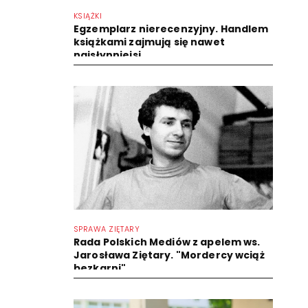
KSIĄŻKI
Egzemplarz nierecenzyjny. Handlem
książkami zajmują się nawet
najsłynniejsi
SPRAWA ZIĘTARY
Rada Polskich Mediów z apelem ws.
Jarosława Ziętary. "Mordercy wciąż
bezkarni"