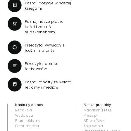
Poznaj pozycje w naszej
księgarni
Poznaj nasze płatne
treści i zostań
subskrybentem
Przeczytaj wywiady z
ludźmi z branży
Przeczytaj opinie
fachowców
Poznaj raporty ze świata
reklamy i mediów
Kontakty do nas
Nasze produkty:
Redakcja
Magazyn "Press"
Wydawca
Press.pl
Biuro reklamy
AD wo/MAN
Prenumerata
Top Marka