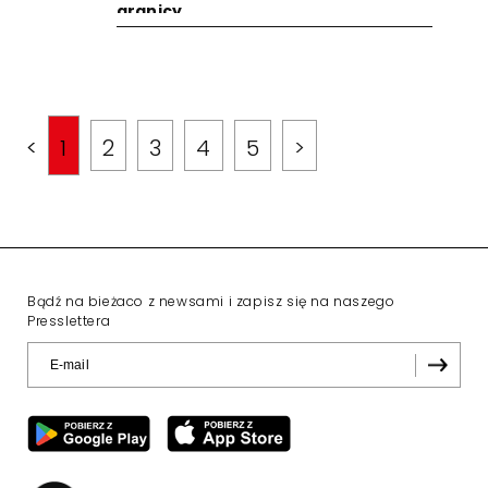
granicy
<
1
2
3
4
5
>
Bądź na bieżaco z newsami i zapisz się na naszego
Presslettera