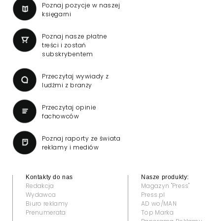
Poznaj pozycje w naszej
księgarni
Poznaj nasze płatne
treści i zostań
subskrybentem
Przeczytaj wywiady z
ludźmi z branży
Przeczytaj opinie
fachowców
Poznaj raporty ze świata
reklamy i mediów
Kontakty do nas
Nasze produkty:
Redakcja
Magazyn "Press"
Wydawca
Press.pl
Biuro reklamy
AD wo/MAN
Prenumerata
Top Marka