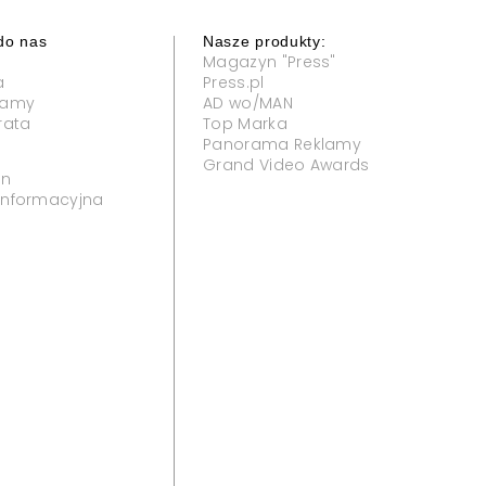
do nas
Nasze produkty:
Magazyn "Press"
a
Press.pl
klamy
AD wo/MAN
rata
Top Marka
Panorama Reklamy
Grand Video Awards
in
 informacyjna