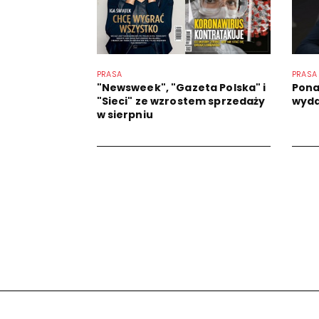
PRASA
PRASA
"Newsweek", "Gazeta Polska" i
Pona
"Sieci" ze wzrostem sprzedaży
wyda
w sierpniu