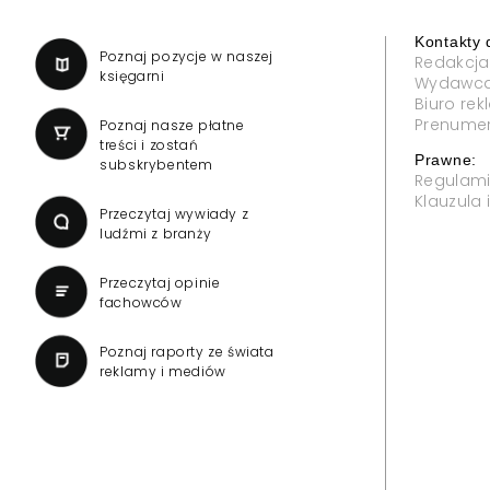
Kontakty 
a
Poznaj pozycje w naszej
Redakcja
księgarni
Wydawc
Biuro re
Prenume
Poznaj nasze płatne
treści i zostań
Prawne:
subskrybentem
Regulam
Klauzula
Przeczytaj wywiady z
ludźmi z branży
Przeczytaj opinie
fachowców
Poznaj raporty ze świata
reklamy i mediów