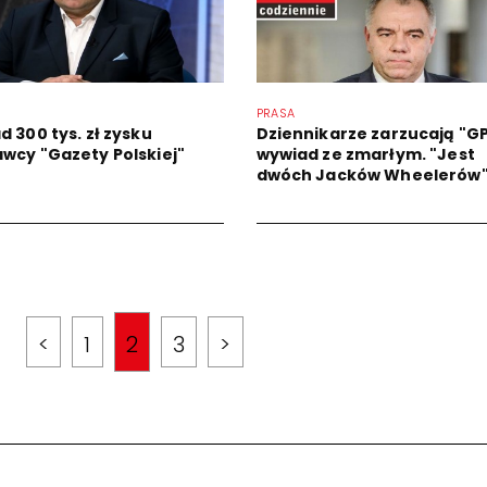
PRASA
d 300 tys. zł zysku
Dziennikarze zarzucają "G
wcy "Gazety Polskiej"
wywiad ze zmarłym. "Jest
dwóch Jacków Wheelerów
<
1
2
3
>