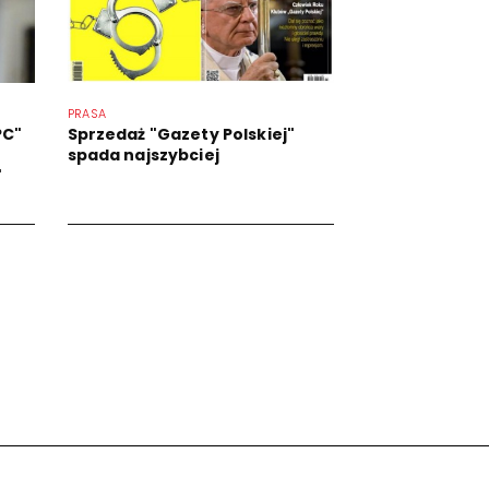
PRASA
PC"
Sprzedaż "Gazety Polskiej"
spada najszybciej
"