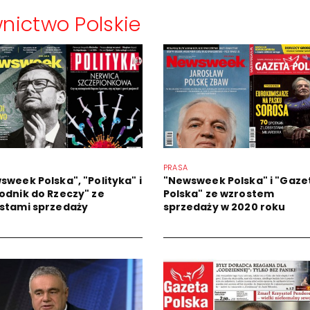
nictwo Polskie
PRASA
sweek Polska", "Polityka" i
"Newsweek Polska" i "Gaze
odnik do Rzeczy" ze
Polska" ze wzrostem
stami sprzedaży
sprzedaży w 2020 roku